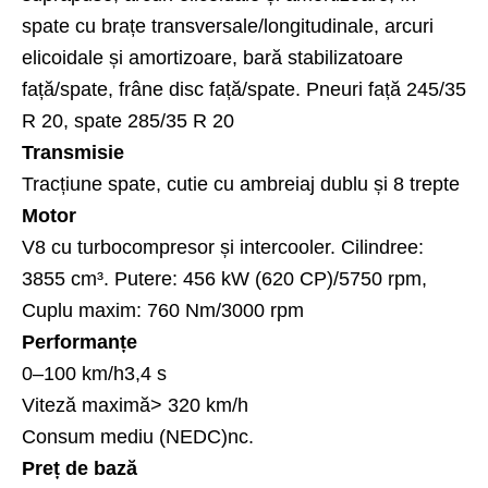
spate cu brațe transversale/longitudinale, arcuri
elicoidale și amortizoare, bară stabilizatoare
față/spate, frâne disc față/spate. Pneuri față 245/35
R 20, spate 285/35 R 20
Transmisie
Tracțiune spate, cutie cu ambreiaj dublu și 8 trepte
Motor
V8 cu turbocompresor și intercooler. Cilindree:
3855 cm³. Putere: 456 kW (620 CP)/5750 rpm,
Cuplu maxim: 760 Nm/3000 rpm
Performanțe
0–100 km/h3,4 s
Viteză maximă> 320 km/h
Consum mediu (NEDC)nc.
Preț de bază