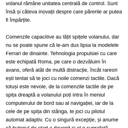
volanul rămâne unitatea centrală de control. Sunt
însă și câteva inovații despre care părerile ar putea
fi împărțite.
Comenzile capacitive au lățit spițele volanului, dar
nu se poate spune că le-am dus lipsa la modelele
Ferrari de dinainte. Tehnologia propulsiei cu care
este echipată Roma, pe care o dezvăluim în
avans, oferă atât de multă distracție, încât rareori
ești tentat să te joci cu noile comenzi tactile. Dacă
totuși este nevoie, de la comenzile tactile de pe
spița dreaptă a volanului poți intra în meniul
computerului de bord sau al navigației, iar de la
cele de pe spița din stânga, te joci cu pilotul
automat adaptiv. Cu o singură excepție, și anume
că butonul de start a devenit și el o suprafață