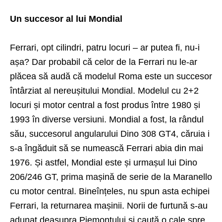
Un succesor al lui Mondial
Ferrari, opt cilindri, patru locuri – ar putea fi, nu-i
așa? Dar probabil că celor de la Ferrari nu le-ar
plăcea să audă că modelul Roma este un succesor
întârziat al nereușitului Mondial. Modelul cu 2+2
locuri și motor central a fost produs între 1980 și
1993 în diverse versiuni. Mondial a fost, la rândul
său, succesorul angularului Dino 308 GT4, căruia i
s-a îngăduit să se numească Ferrari abia din mai
1976. Și astfel, Mondial este și urmașul lui Dino
206/246 GT, prima mașină de serie de la Maranello
cu motor central. Bineînțeles, nu spun asta echipei
Ferrari, la returnarea mașinii. Norii de furtună s-au
adunat deasupra Piemontului și caută o cale spre