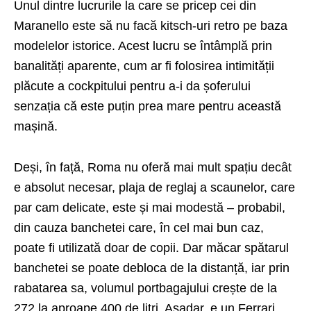
Unul dintre lucrurile la care se pricep cei din
Maranello este să nu facă kitsch-uri retro pe baza
modelelor istorice. Acest lucru se întâmplă prin
banalități aparente, cum ar fi folosirea intimității
plăcute a cockpitului pentru a-i da șoferului
senzația că este puțin prea mare pentru această
mașină.
Deși, în față, Roma nu oferă mai mult spațiu decât
e absolut necesar, plaja de reglaj a scaunelor, care
par cam delicate, este și mai modestă – probabil,
din cauza banchetei care, în cel mai bun caz,
poate fi utilizată doar de copii. Dar măcar spătarul
banchetei se poate debloca de la distanță, iar prin
rabatarea sa, volumul portbagajului crește de la
272 la aproape 400 de litri. Așadar, e un Ferrari