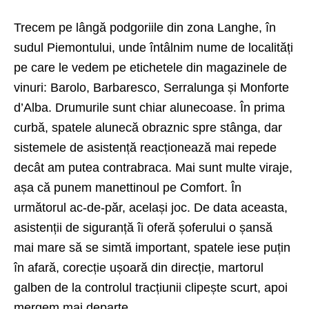
Trecem pe lângă podgoriile din zona Langhe, în
sudul Piemontului, unde întâlnim nume de localități
pe care le vedem pe etichetele din magazinele de
vinuri: Barolo, Barbaresco, Serralunga și Monforte
d’Alba. Drumurile sunt chiar alunecoase. În prima
curbă, spatele alunecă obraznic spre stânga, dar
sistemele de asistență reacționează mai repede
decât am putea contrabraca. Mai sunt multe viraje,
așa că punem manettinoul pe Comfort. În
următorul ac-de-păr, același joc. De data aceasta,
asistenții de siguranță îi oferă șoferului o șansă
mai mare să se simtă important, spatele iese puțin
în afară, corecție ușoară din direcție, martorul
galben de la controlul tracțiunii clipește scurt, apoi
mergem mai departe.