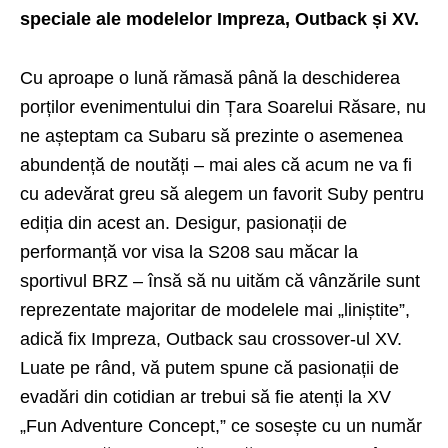
speciale ale modelelor Impreza, Outback și XV.
Cu aproape o lună rămasă până la deschiderea
porților evenimentului din Țara Soarelui Răsare, nu
ne așteptam ca Subaru să prezinte o asemenea
abundență de noutăți – mai ales că acum ne va fi
cu adevărat greu să alegem un favorit Suby pentru
ediția din acest an. Desigur, pasionații de
performanță vor visa la S208 sau măcar la
sportivul BRZ – însă să nu uităm că vânzările sunt
reprezentate majoritar de modelele mai „liniștite”,
adică fix Impreza, Outback sau crossover-ul XV.
Luate pe rând, vă putem spune că pasionații de
evadări din cotidian ar trebui să fie atenți la XV
„Fun Adventure Concept,” ce sosește cu un număr