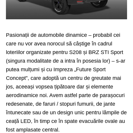
Pasionații de automobile dinamice – probabil cei
care nu vor avea norocul să câștige în cadrul
loteriilor organizate pentru S208 și BRZ STI Sport
(singura modalitate de a intra în posesia lor) – s-ar
putea mulțumi și cu Impreza „Future Sport
Concept”, care adoptă un centru de greutate mai
jos, aceeași vopsea țipătoare dar și elemente
aerodinamice noi. Avem astfel parte de parașocuri
redesenate, de faruri / stopuri fumurii, de jante
întunecate sau de un design unic pentru lămpile de
ceață LED, în timp ce în spate evacuările ovale au
fost amplasate central.