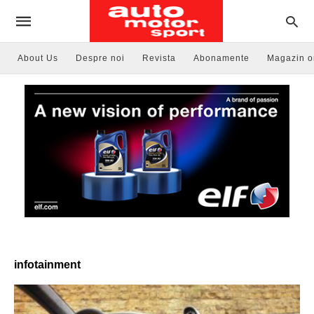
About Us
Despre noi
Revista
Abonamente
Magazin o
infotainment