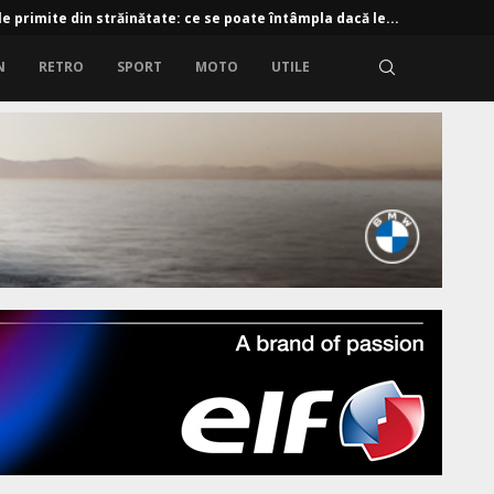
 e-tron: 190 CP și baterie de 61 kWh
N
RETRO
SPORT
MOTO
UTILE