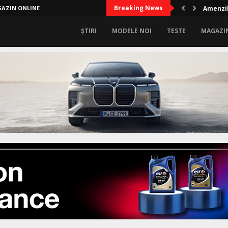
Breaking News
AZIN ONLINE
Audi A2
ȘTIRI
MODELE NOI
TESTE
MAGAZI