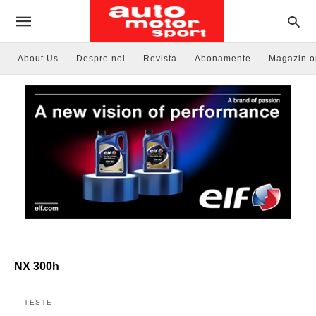
About Us
Despre noi
Revista
Abonamente
Magazin o
NX 300h
TESTE