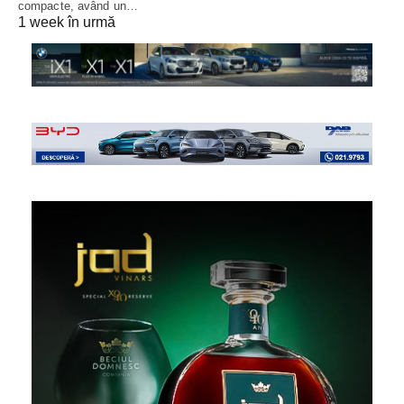
compacte, având un…
1 week în urmă