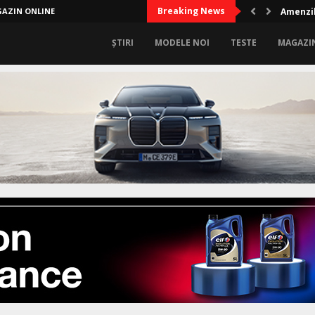
Breaking News
AZIN ONLINE
Amenzil
ȘTIRI
MODELE NOI
TESTE
MAGAZI