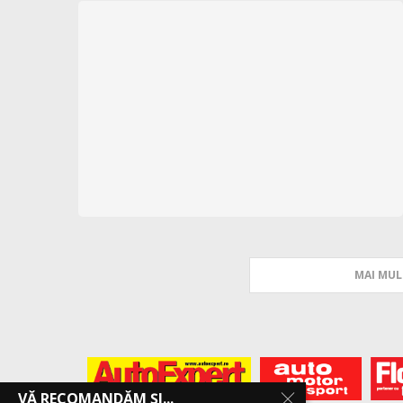
MAI MUL
VĂ RECOMANDĂM ȘI...