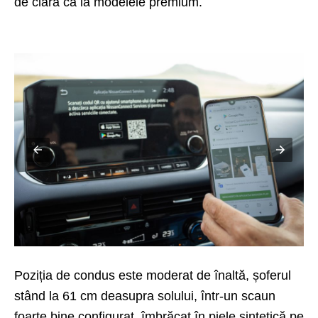
de clară ca la modelele premium.
Poziția de condus este moderat de înaltă, șoferul
stând la 61 cm deasupra solului, într-un scaun
foarte bine configurat, îmbrăcat în piele sintetică pe