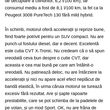
de decuplare a cilindrilor, 6,2 l/100 km), iar
consumul mediu a fost de 8,1 l/100 km, la fel ca la
Peugeot 3008 PureTech 130 fără mild hybrid.
În schimb, motorul oferă accelerații și reprize bune,
fiind foarte potrivit pentru un SUV compact. Nu are
punch-ul fostului diesel, dar e decent. Excelentă
este cutia CVT X-Tronic. Nu credeam că o să spun
vreodată ceva bun de­spre o cutie CVT, dar
aceasta e cea mai bună pe care am întâlnit-o
vreodată. Nu patinează deloc, nu are întârziere la
accelerații și nici nu apare acel efect neplăcut de
bandă elastică, în urma căruia motorul se turează
excesiv fără rezultat. Are și șapte rapoarte
prestabilite, care se pot schimba de la padelele de
pe volan, și un mod Sport. OK, nu are frâna de