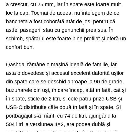
a crescut, cu 25 mm, iar în spate este foarte mult
loc la cap. Tocmai de aceea, nu înțelegem de ce
bancheta a fost coborâtă atât de jos, pentru că
astfel pasagerii stau cu genunchii prea sus. În
schimb, spătarul este foarte bine profilat și oferă un
confort bun.
Qashqai rămâne o mașină ideală de familie, iar
asta o dovedesc și accesul excelent datorită ușilor
din spate care se deschid aproape la 90 de grade,
buzunarele din uși, în care încap, atât în față, cât și
în spate, sticle de 2 litri, și cele patru prize USB și
USB-C distribuite câte două în față și în spate. Și
portbagajul s-a mărit, cu 74 de litri, ajungând la
504 litri la versiunea 4×2, are podea dublă și