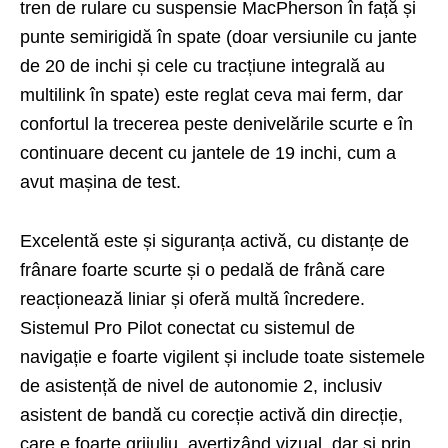
tren de rulare cu suspensie MacPherson în față și
punte semirigidă în spate (doar versiunile cu jante
de 20 de inchi și cele cu tracțiune integrală au
multilink în spate) este reglat ceva mai ferm, dar
confortul la trecerea peste denivelările scurte e în
continuare decent cu jantele de 19 inchi, cum a
avut mașina de test.
Excelentă este și siguranța activă, cu distanțe de
frânare foarte scurte și o pedală de frână care
reacționează liniar și oferă multă încredere.
Sistemul Pro Pilot conectat cu sistemul de
navigație e foarte vigilent și include toate sistemele
de asistență de nivel de autonomie 2, inclusiv
asistent de bandă cu corecție activă din direcție,
care e foarte grijuliu, avertizând vizual, dar și prin