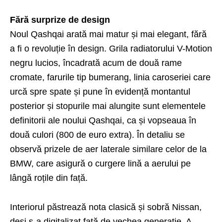
Fără surprize de design
Noul Qashqai arată mai matur și mai elegant, fără
a fi o revoluție în design. Grila radiatorului V-Motion
negru lucios, încadrată acum de două rame
cromate, farurile tip bumerang, linia caroseriei care
urcă spre spate și pune în evidență montantul
posterior și stopurile mai alungite sunt elementele
definitorii ale noului Qashqai, ca și vopseaua în
două culori (800 de euro extra). În detaliu se
observă prizele de aer laterale similare celor de la
BMW, care asigură o curgere lină a aerului pe
lângă roțile din față.
Interiorul păstrează nota clasică și sobră Nissan,
deși s-a digitalizat față de vechea generație. A