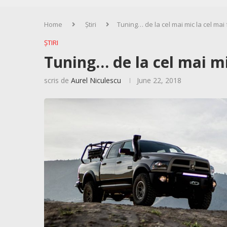
Home
Știri
Tuning… de la cel mai mic la cel mai
ȘTIRI
Tuning… de la cel mai mi
scris de
Aurel Niculescu
June 22, 2018