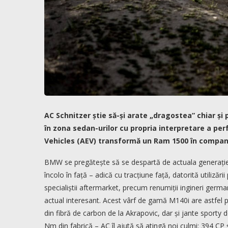
AC Schnitzer știe să-și arate „dragostea” chiar ș
în zona sedan-urilor cu propria interpretare a pe
Vehicles (AEV) transformă un Ram 1500 în compan
BMW se pregătește să se despartă de actuala generație a
încolo în față – adică cu tracțiune față, datorită utiliză
specialiștii aftermarket, precum renumiții ingineri germa
actual interesant. Acest vârf de gamă M140i are astfel 
din fibră de carbon de la Akrapovic, dar și jante sporty d
Nm din fabrică – AC îl ajută să atingă noi culmi: 394 CP