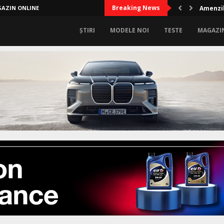
Breaking News
AZIN ONLINE
Amenzil
ȘTIRI
MODELE NOI
TESTE
MAGAZI