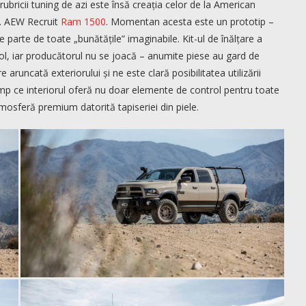
a rubricii tuning de azi este însă creația celor de la American
r… AEW Recruit
Ram 1500
. Momentan acesta este un prototip –
 parte de toate „bunătățile” imaginabile. Kit-ul de înălțare a
ol, iar producătorul nu se joacă – anumite piese au gard de
aruncată exteriorului și ne este clară posibilitatea utilizării
 timp ce interiorul oferă nu doar elemente de control pentru toate
 atmosferă premium datorită tapiseriei din piele.