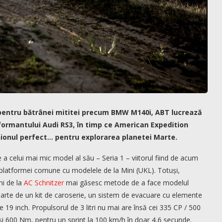
i pentru bătrânei mititei precum BMW M140i, ABT lucrează
rformantului Audi RS3, în timp ce American Expedition
ionul perfect… pentru explorarea planetei Marte.
 celui mai mic model al său – Seria 1 – viitorul fiind de acum
rii platformei comune cu modelele de la Mini (UKL). Totuși,
ni de la
AC Schnitzer
mai găsesc metode de a face modelul
parte de un kit de caroserie, un sistem de evacuare cu elemente
e 19 inch. Propulsorul de 3 litri nu mai are însă cei 335 CP / 500
 și 600 Nm, pentru un sprint la 100 km/h în doar 4,6 secunde.