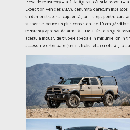
Piesa de rezistență – atât la figurat, cât și la propriu – 
Expedition Vehicles (AEV), denumită oarecum înșelăto
un demonstrator al capabilităților – drept pentru care are
suspensiei aduce un plus consistent de 10 cm gărzii la s
rezistență aprobat de armată… De altfel, o singură privire 
acestuia inclusiv de trupele speciale în misiunile lor, în
accesoriile exterioare (lumini, troliu, etc.) ci oferă și o