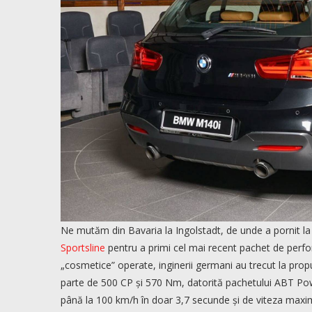
Ne mutăm din Bavaria la Ingolstadt, de unde a pornit l
Sportsline
pentru a primi cel mai recent pachet de perfor
„cosmetice” operate, inginerii germani au trecut la prop
parte de 500 CP și 570 Nm, datorită pachetului ABT Po
până la 100 km/h în doar 3,7 secunde și de viteza maxi