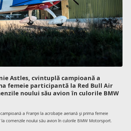
e Astles, cvintuplă campioană a
ma femeie participantă la Red Bull Air
menzile noului său avion în culorile BMW
ampioană a Franţei la acrobaţie aeriană şi prima femeie
17 la comenzile noului său avion în culorile BMW Motorsport.