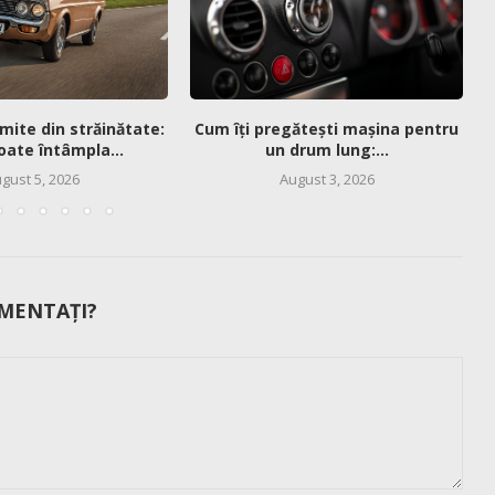
mite din străinătate:
Cum îți pregătești mașina pentru
oate întâmpla...
un drum lung:...
gust 5, 2026
August 3, 2026
MENTAȚI?