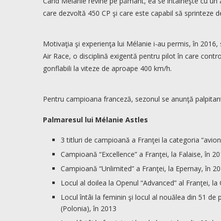
Când Mélanie revine pe pământ, ea se întâlneşte cu un
care dezvoltă 450 CP şi care este capabil să sprinteze d
Motivaţia şi experienţa lui Mélanie i-au permis, în 2016
Air Race, o disciplină exigentă pentru pilot în care contro
gonflabili la viteze de aproape 400 km/h.
Pentru campioana franceză, sezonul se anunţă palpitant
Palmaresul lui Mélanie Astles
3 titluri de campioană a Franţei la categoria “avion
Campioană “Excellence” a Franţei, la Falaise, în 2
Campioană “Unlimited” a Franţei, la Epernay, în 2
Locul al doilea la Openul “Advanced” al Franţei, l
Locul întâi la feminin şi locul al nouălea din 51 
(Polonia), în 2013