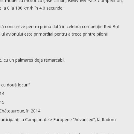
 alt model cu motor cu şase cilindri, BMW M4 Pack Compétition,
e la 0 la 100 km/h în 4,0 secunde.
, să concureze pentru prima dată în celebra competiţie Red Bull
lul avionului este primordial pentru a trece printre pilonii
, cu un palmares deja remarcabil.
 cu două locuri”
014
015
a Châteauroux, în 2014
de participanţi la Campionatele Europene “Advanced”, la Radom