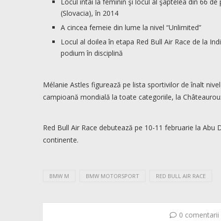
Locul întâi la feminin şi locul al şaptelea din 66 
(Slovacia), în 2014
A cincea femeie din lume la nivel “Unlimited”
Locul al doilea în etapa Red Bull Air Race de la Ind
podium în disciplină
Mélanie Astles figurează pe lista sportivilor de înalt niv
campioană mondială la toate categoriile, la Châteauroux
Red Bull Air Race debutează pe 10-11 februarie la Abu D
continente.
BMW M
BMW MOTORSPORT
RED BULL AIR RACE
0 comentarii