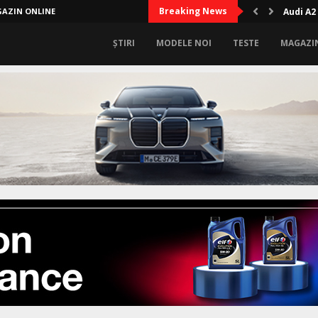
Breaking News
AZIN ONLINE
Audi A2
ȘTIRI
MODELE NOI
TESTE
MAGAZI