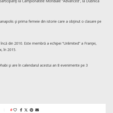
de participanţi la Campionatele Mondiale “Advanced”, la Dubnica
ianapolis şi prima femeie din istorie care a obţinut o clasare pe
el încă din 2010. Este membră a echipei “Unlimited” a Franţei,
, în 2015.
habi şi are în calendarul acestui an 8 evenimente pe 3
0