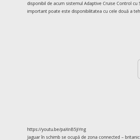
disponibil de acum sistemul Adaptive Cruise Control cu S
important poate este disponibilitatea cu cele două a t
https://youtu.be/paXnB5JiYng
Jaguar în schimb se ocupă de zona connected – britanic