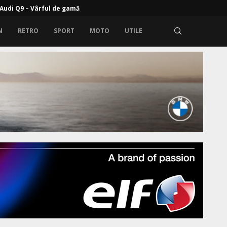
rem: Zeekr 9X cu propulsie electrică și range extender
N
RETRO
SPORT
MOTO
UTILE