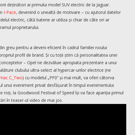
ii deținători ai primului model SUV electric de la Jaguar.
un
I-Pace
, devenind o unealtă de motivare – cu ajutorul datelor
lul electric, câtă baterie ar utiliza și chiar de câte ori ar
ramul proprietarului.
n greu pentru a deveni eficient în cadrul familiei noului
ropriul profil de brand. Și cu toții știm că personalitatea unei
 conceptelor – Opel ne dezvăluie apropiata prezentare a unui
ăture clubului ultra-select al hypercar-urilor electrice (ne
imac C_Two
) cu modelul „PF0” și mai mult, va oferi câtorva
ul unui eveniment privat desfășurat în timpul evenimentului
 roți, la Goodwood Festival of Speed își va face apariția primul
ări în teaser-ul video de mai jos.