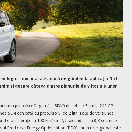
nologic – mic mai ales dacă ne gândim la aplicația Go I-
bim și despre câteva dintre planurile de viitor ale unor
i nou propulsor în gamă – SDV6 diesel, de 3 litri și 249 CP –
ea SD4 echipată cu propulsorul de 2 litri. Față de versiunea
ând o accelerație la 100 km/h în 7,9 secunde – cu 0,8 secunde
mul Predictive Energy Optimisation (PEO), iar la nivel global este