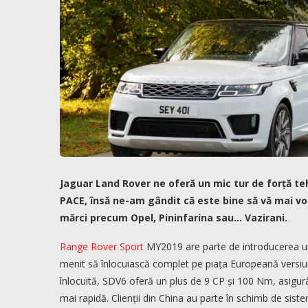
Jaguar Land Rover ne oferă un mic tur de forță teh
PACE, însă ne-am gândit că este bine să vă mai vor
mărci precum Opel, Pininfarina sau… Vazirani.
Range Rover Sport
MY2019 are parte de introducerea unu
menit să înlocuiască complet pe piața Europeană versiun
înlocuită, SDV6 oferă un plus de 9 CP și 100 Nm, asigur
mai rapidă. Clienții din China au parte în schimb de siste