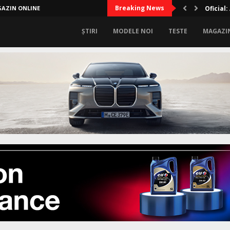
Breaking News
AZIN ONLINE
Lux sup
ȘTIRI
MODELE NOI
TESTE
MAGAZI