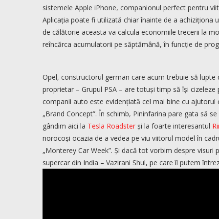
sistemele Apple iPhone, companionul perfect pentru viitor
Aplicația poate fi utilizată chiar înainte de a achiziționa 
de călătorie aceasta va calcula economiile trecerii la mode
reîncărca acumulatorii pe săptămână, în funcție de prog
Opel, constructorul german care acum trebuie să lupte di
proprietar – Grupul PSA – are totuși timp să își cizeleze p
companii auto este evidențiată cel mai bine cu ajutorul
„Brand Concept”. În schimb, Pininfarina pare gata să se al
gândim aici la
Tesla Roadster
și la foarte interesantul
R
norocoși ocazia de a vedea pe viu viitorul model în cadr
„Monterey Car Week”. Și dacă tot vorbim despre visuri pe
supercar din India – Vazirani Shul, pe care îl putem întrez