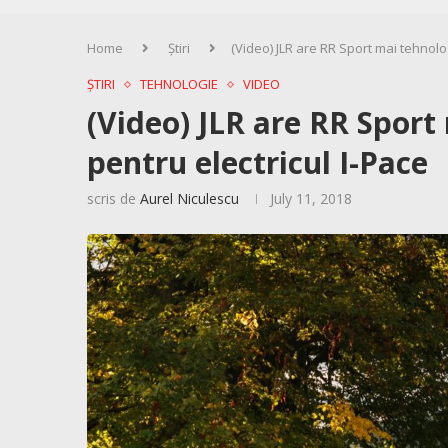
Home
Știri
(Video) JLR are RR Sport mai tehnolog
ȘTIRI
TEHNOLOGIE
VIDEO
(Video) JLR are RR Sport 
pentru electricul I-Pace
scris de
Aurel Niculescu
July 11, 2018