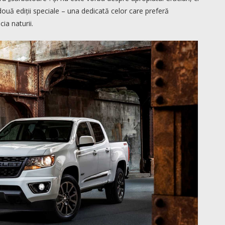
două ediții speciale – una dedicată celor care preferă
ia naturii.