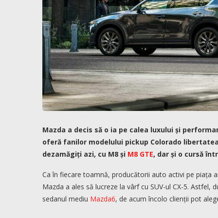
Mazda a decis să o ia pe calea luxului și performa
oferă fanilor modelului pickup Colorado libertatea a
dezamăgiți azi, cu M8 și
M8 GTE
, dar și o cursă într
Ca în fiecare toamnă, producătorii auto activi pe piața a
Mazda a ales să lucreze la vârf cu SUV-ul CX-5. Astfel, du
sedanul mediu
Mazda6
, de acum încolo clienții pot ale