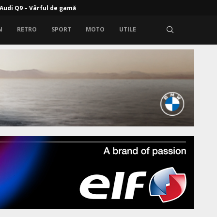
rem: Zeekr 9X cu propulsie electrică și range extender
N
RETRO
SPORT
MOTO
UTILE