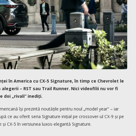
nței în America cu CX-5 Signature, în timp ce Chevrolet le
legerii – RST sau Trail Runner. Nici videofilii nu vor fi
e doi „rivali” inediți.
mericană își prezintă noutățile pentru noul „model year” – iar
pă ce au oferit seria Signature inițial pe crossover-ul CX-9 și pe
ge și CX-5 în versiunea luxos-elegantă Signature.