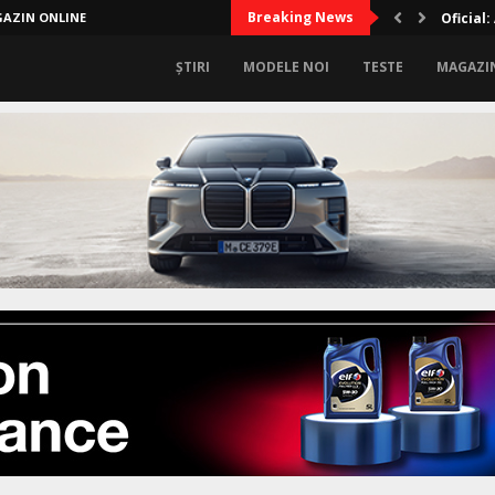
Breaking News
AZIN ONLINE
Lux sup
ȘTIRI
MODELE NOI
TESTE
MAGAZI