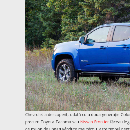
Chevrolet a descoperit, odată cu a doua generație Colo
precum Toyota Tacoma sau
Nissan Frontier
făceau lege
de milion de unități vândute mai târziu, este timpul pent