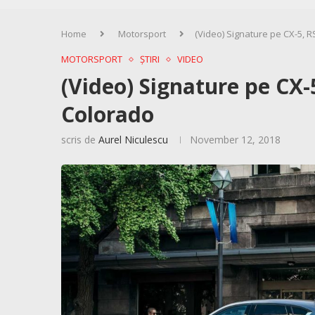
Home
Motorsport
(Video) Signature pe CX-5, R
MOTORSPORT
ȘTIRI
VIDEO
(Video) Signature pe CX-5
Colorado
scris de
Aurel Niculescu
November 12, 2018