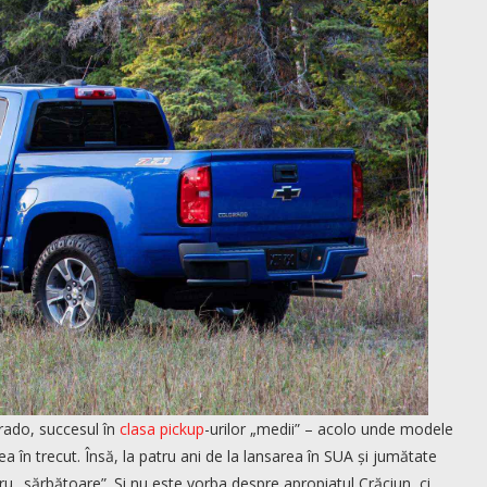
rado, succesul în
clasa pickup
-urilor „medii” – acolo unde modele
a în trecut. Însă, la patru ani de la lansarea în SUA și jumătate
ru „sărbătoare”. Și nu este vorba despre apropiatul Crăciun, ci