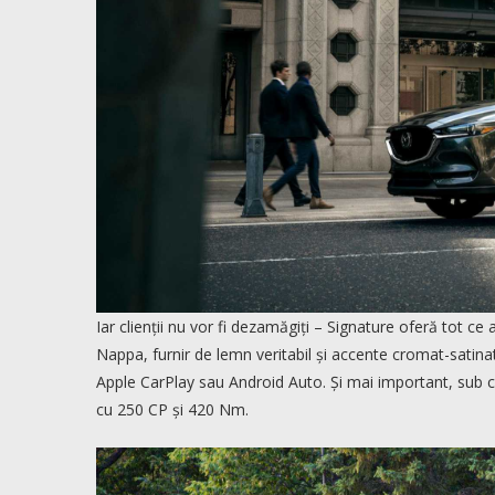
Iar clienții nu vor fi dezamăgiți – Signature oferă tot c
Nappa, furnir de lemn veritabil și accente cromat-satin
Apple CarPlay sau Android Auto. Și mai important, sub cap
cu 250 CP și 420 Nm.