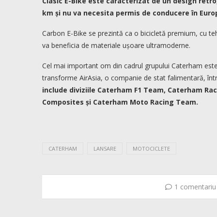
Clasic E-Bike este caracterizat de un design retro
km și nu va necesita permis de conducere în Euro
Carbon E-Bike se prezintă ca o bicicletă premium, cu tehn
va beneficia de materiale ușoare ultramoderne.
Cel mai important om din cadrul grupului Caterham est
transforme AirAsia, o companie de stat falimentară, înt
include diviziile Caterham F1 Team, Caterham Ra
Composites și Caterham Moto Racing Team.
CATERHAM
LANSARE
MOTOCICLETE
1 comentariu