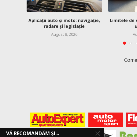
Aplicații auto și moto: navigație,
Limitele de 
radare și legislație
E
August 8, 2026
Au
Comen
VĂ RECOMANDĂM ȘI...