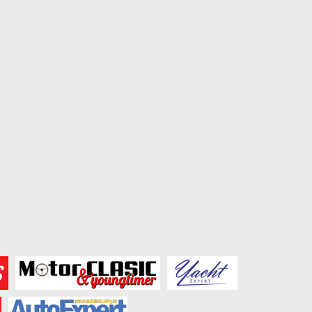
Amenzile primite din străinătate:
Cum îți pregătești mașin
ce se poate întâmpla...
un drum lung:...
August 5, 2026
August 3, 2026