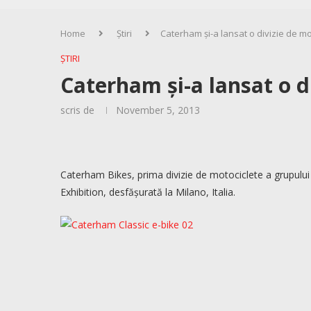
Home
Știri
Caterham și-a lansat o divizie de mo
ȘTIRI
Caterham și-a lansat o d
scris de
November 5, 2013
Caterham Bikes, prima divizie de motociclete a grupului b
Exhibition, desfășurată la Milano, Italia.