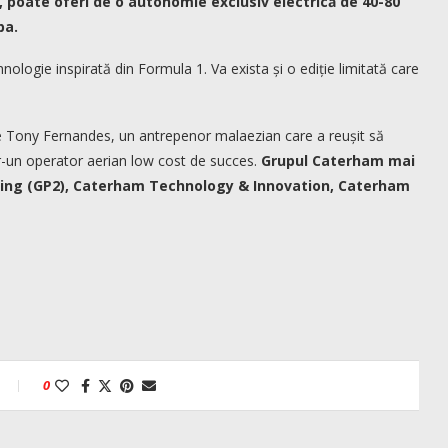
, poate oferi de o autonomie exclusiv electrică de 40-80
pa.
ologie inspirată din Formula 1. Va exista și o ediție limitată care
e Tony Fernandes, un antrepenor malaezian care a reușit să
r-un operator aerian low cost de succes.
Grupul Caterham mai
cing (GP2), Caterham Technology & Innovation, Caterham
0