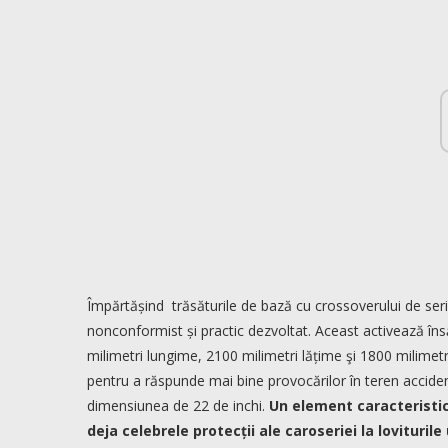
Împărtășind trăsăturile de bază cu crossoverului de seri
nonconformist și practic dezvoltat. Aceast activează însă
milimetri lungime, 2100 milimetri lățime şi 1800 milimet
pentru a răspunde mai bine provocărilor în teren accident
dimensiunea de 22 de inchi.
Un element caracteristic
deja celebrele protecții ale caroseriei la lovitur