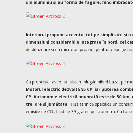
din aluminiu și au formă de fagure, fiind îmbrăcat
Interiorul propune accentul tot pe simplitate și 
dimensiuni considerabile integrate în bord, cel cen
de difuzoare și un microfon propriu, pentru o audiție m
Ca propulsie, avem un sistem plug-in hibrid bazat pe mot
Motorul electric dezvoltă 95 CP, iar puterea combi
CP. Autonomie electrică anunțată este de 50 km, r
trei ore și jumătate.
Fișa tehnică specifică un consum 
emisiile de CO
fiind de 39 grame pe kilometru. Cu toate
2