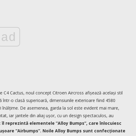
ad
e C4 Cactus, noul concept Citroen Aircross afișează același stil
 într-o clasă superioară, dimensiunile exterioare fiind 4580
ri înălțime. De asemenea, garda la sol este evident mai mare,
at, iar jantele din aliaj ușor, cu un design spectaculos, au
 îl reprezintă elementele ”Alloy Bumps”, care înlocuiesc
ile ușoare “Airbumps”. Noile Alloy Bumps sunt confecționate