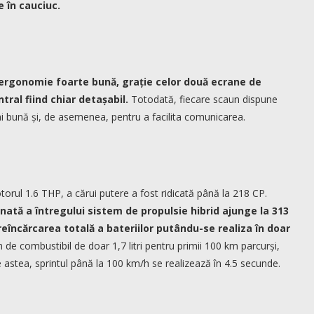
e în cauciuc.
o ergonomie foarte bună, grație celor două ecrane de
tral fiind chiar detașabil.
Totodată, fiecare scaun dispune
ai bună și, de asemenea, pentru a facilita comunicarea.
orul 1.6 THP, a cărui putere a fost ridicată până la 218 CP.
nată a întregului sistem de propulsie hibrid ajunge la 313
eîncărcarea totală a bateriilor putându-se realiza în doar
de combustibil de doar 1,7 litri pentru primii 100 km parcurși,
 astea, sprintul până la 100 km/h se realizează în 4.5 secunde.