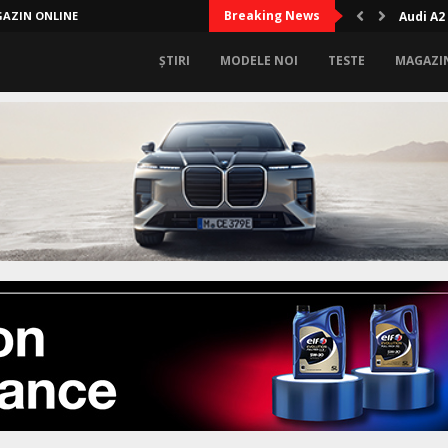
Breaking News
AZIN ONLINE
Audi A2
ȘTIRI
MODELE NOI
TESTE
MAGAZI