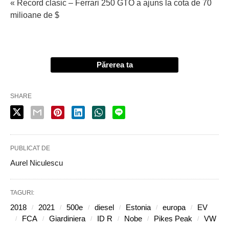
« Record clasic – Ferrari 250 GTO a ajuns la cota de 70
milioane de $
Părerea ta
SHARE
PUBLICAT DE
Aurel Niculescu
TAGURI:
2018
2021
500e
diesel
Estonia
europa
EV
FCA
Giardiniera
ID R
Nobe
Pikes Peak
VW