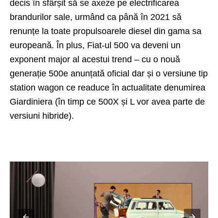
decis în sfârșit să se axeze pe electrificarea
brandurilor sale, urmând ca până în 2021 să
renunțe la toate propulsoarele diesel din gama sa
europeană. În plus,
Fiat-ul 500
va deveni un
exponent major al acestui trend – cu o nouă
generație 500e anunțată oficial dar și o versiune tip
station wagon ce readuce în actualitate denumirea
Giardiniera (în timp ce 500X și L vor avea parte de
versiuni hibride).