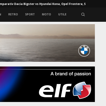
e de alcoolemie în Europa: unde alcoolul la volan poate...
 comparativ Dacia Bigster vs Hyundai Kona, Opel Frontera, Skoda...
N
RETRO
SPORT
MOTO
UTILE