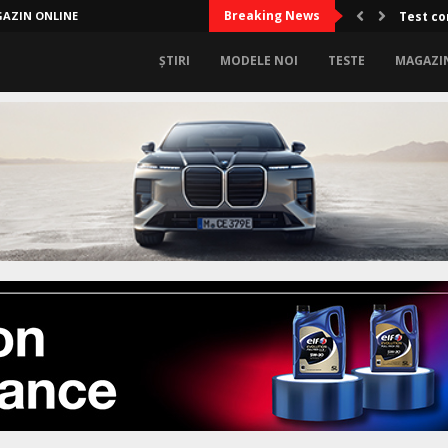
Breaking News
AZIN ONLINE
Limitel
Test
ȘTIRI
MODELE NOI
TESTE
MAGAZI