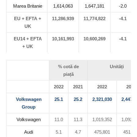
Marea Britanie
1,614,063
1,647,181
-2.0
EU + EFTA +
11,286,939
11,774,822
-4.1
UK
EU14 + EFTA
10,161,993
10,600,269
-4.1
+ UK
% cotă de
Unități
piață
2022
2021
2022
2021
Volkswagen
25.1
25.2
2,321,030
2,447,9
Group
Volkswagen
11.0
11.3
1,019,352
1,092,1
Audi
5.1
4.7
475,801
451,69