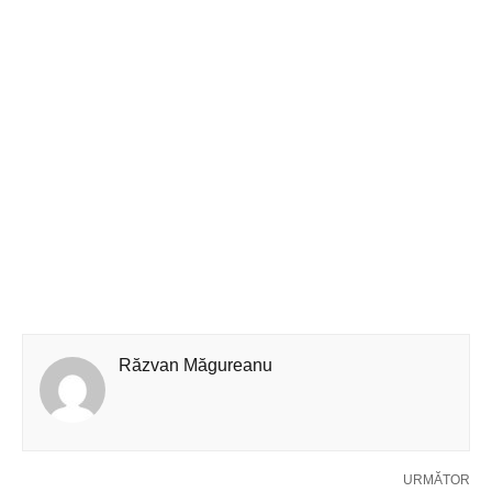
Răzvan Măgureanu
URMĂTOR