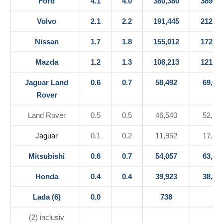
Ford
4.1
4.0
380,380
389,42
Volvo
2.1
2.2
191,445
212,08
Nissan
1.7
1.8
155,012
172,59
Mazda
1.2
1.3
108,213
121,82
Jaguar Land
0.6
0.7
58,492
69,69
Rover
Land Rover
0.5
0.5
46,540
52,17
Jaguar
0.1
0.2
11,952
17,51
Mitsubishi
0.6
0.7
54,057
63,12
Honda
0.4
0.4
39,923
38,24
Lada (6)
0.0
738
(2) inclusiv