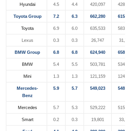
Hyundai
4.5
4.4
420,097
428,29
Toyota Group
7.2
6.3
662,280
615,08
Toyota
6.9
6.0
635,533
583,33
Lexus
0.3
0.3
26,747
31,74
BMW Group
6.8
6.8
624,940
658,78
BMW
5.4
5.5
503,781
534,13
Mini
1.3
1.3
121,159
124,65
Mercedes-
5.9
5.7
549,023
548,96
Benz
Mercedes
5.7
5.3
529,222
515,26
Smart
0.2
0.3
19,801
33,70