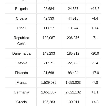
Bulgaria
28,684
24,537
+16.9
Croatia
42,939
44,915
-4.4
Cipru
11,627
10,624
+9.4
Republica
192,087
206,876
-7.1
Cehă
Danemarca
148,293
185,312
-20.0
Estonia
21,571
22,336
-3.4
Finlanda
81,698
98,484
-17.0
Franța
1,529,035
1,659,003
-7.8
Germania
2,651,357
2,622,132
+1.1
Grecia
105,283
100,911
+4.3