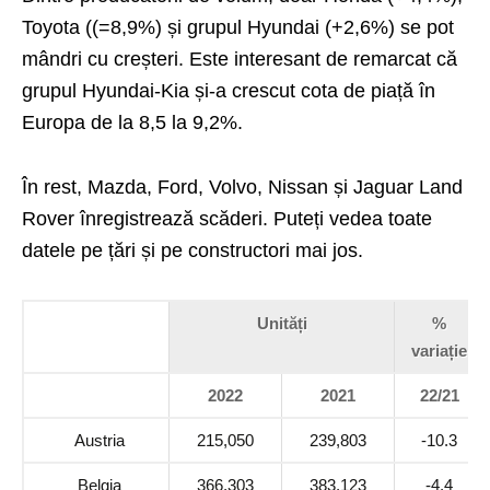
Toyota ((=8,9%) și grupul Hyundai (+2,6%) se pot
mândri cu creșteri. Este interesant de remarcat că
grupul Hyundai-Kia și-a crescut cota de piață în
Europa de la 8,5 la 9,2%.
În rest, Mazda, Ford, Volvo, Nissan și Jaguar Land
Rover înregistrează scăderi. Puteți vedea toate
datele pe țări și pe constructori mai jos.
Unități
%
variație
2022
2021
22/21
Austria
215,050
239,803
-10.3
Belgia
366,303
383,123
-4.4