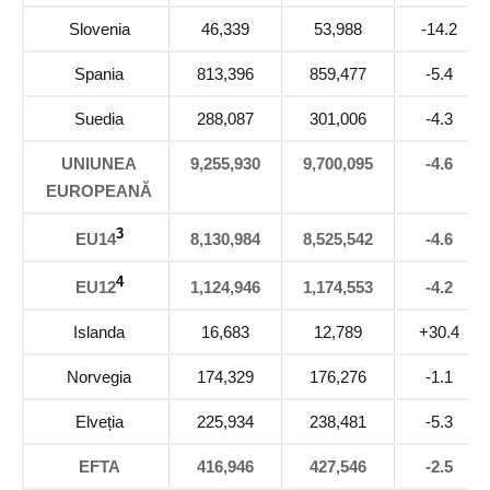
Slovenia
46,339
53,988
-14.2
Spania
813,396
859,477
-5.4
Suedia
288,087
301,006
-4.3
UNIUNEA
9,255,930
9,700,095
-4.6
EUROPEANĂ
3
EU14
8,130,984
8,525,542
-4.6
4
EU12
1,124,946
1,174,553
-4.2
Islanda
16,683
12,789
+30.4
Norvegia
174,329
176,276
-1.1
Elveția
225,934
238,481
-5.3
EFTA
416,946
427,546
-2.5