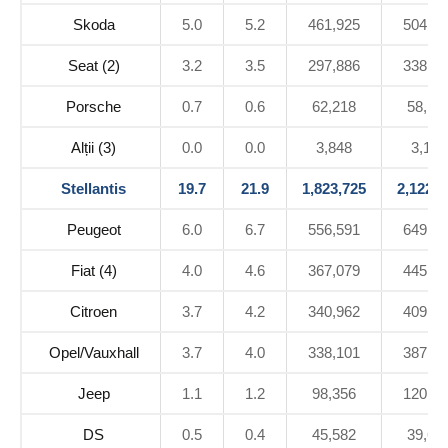
Skoda
5.0
5.2
461,925
504,28
Seat (2)
3.2
3.5
297,886
338,43
Porsche
0.7
0.6
62,218
58,16
Alții (3)
0.0
0.0
3,848
3,181
Stellantis
19.7
21.9
1,823,725
2,122,7
Peugeot
6.0
6.7
556,591
649,42
Fiat (4)
4.0
4.6
367,079
445,24
Citroen
3.7
4.2
340,962
409,00
Opel/Vauxhall
3.7
4.0
338,101
387,57
Jeep
1.1
1.2
98,356
120,61
DS
0.5
0.4
45,582
39,60