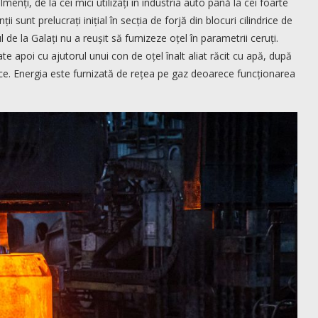
nți, de la cei mici utilizați în industria auto până la cei foarte
 sunt prelucrați inițial în secția de forjă din blocuri cilindrice de
 la Galați nu a reușit să furnizeze oțel în parametrii ceruți.
rate apoi cu ajutorul unui con de oțel înalt aliat răcit cu apă, după
ce. Energia este furnizată de rețea pe gaz deoarece funcționarea