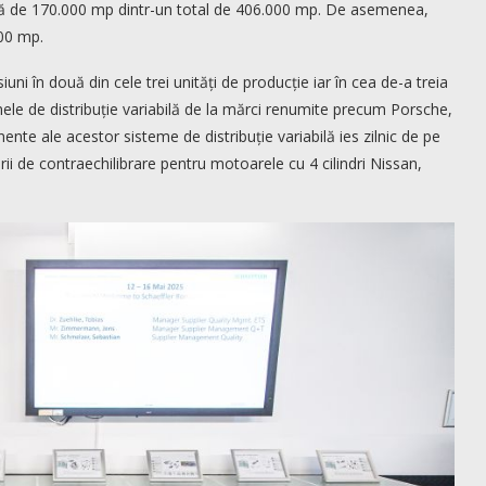
uită de 170.000 mp dintr-un total de 406.000 mp. De asemenea,
000 mp.
uni în două din cele trei unități de producție iar în cea de-a treia
ele de distribuție variabilă de la mărci renumite precum Porsche,
nte ale acestor sisteme de distribuție variabilă ies zilnic de pe
i de contraechilibrare pentru motoarele cu 4 cilindri Nissan,