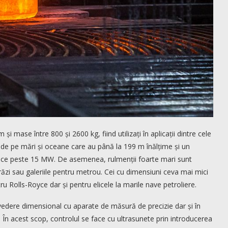
i mase între 800 și 2600 kg, fiind utilizați în aplicații dintre cele
 de pe mări și oceane care au până la 199 m înălțime și un
oduce peste 15 MW. De asemenea, rulmenții foarte mari sunt
trăzi sau galeriile pentru metrou. Cei cu dimensiuni ceva mai mici
tru Rolls-Royce dar și pentru elicele la marile nave petroliere.
e vedere dimensional cu aparate de măsură de precizie dar și în
. În acest scop, controlul se face cu ultrasunete prin introducerea