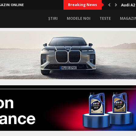
Breaking News
AZIN ONLINE
Audi A2
ȘTIRI
MODELE NOI
TESTE
MAGAZI