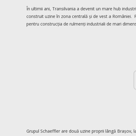
În ultimii ani, Transilvania a devenit un mare hub indus
construit uzine în zona centrală și de vest a României. P
pentru construcția de rulmenți industriali de mari dimensi
Grupul Schaeffler are două uzine proprii lângă Brașov, la