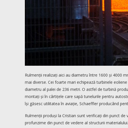
Rulmenții realizați aici au diametru între 1600 și 4000 mm ș
mai diverse. Cei foarte mari echipează turbinele eoliene
diametru al palei de 236 metri. O astfel de turbină pr
montați și în cârtițele care sapă tunelurile pentru autos
își găsesc utilitatea în aviație, Schaeffler producând pen
Rulmenții produși la Cristian sunt verificați din punct d
profunzime din punct de vedere al structurii materialului