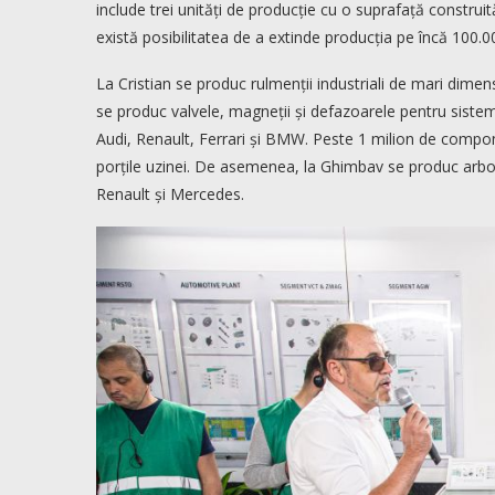
include trei unități de producție cu o suprafață constr
există posibilitatea de a extinde producția pe încă 100.
La Cristian se produc rulmenții industriali de mari dimensi
se produc valvele, magneții și defazoarele pentru sistem
Audi, Renault, Ferrari și BMW. Peste 1 milion de compone
porțile uzinei. De asemenea, la Ghimbav se produc arbori
Renault și Mercedes.