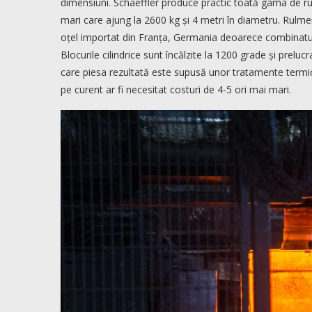
dimensiuni. Schaeffler produce practic toată gama de rulme
mari care ajung la 2600 kg și 4 metri în diametru. Rulmenții
oțel importat din Franța, Germania deoarece combinatul de
Blocurile cilindrice sunt încălzite la 1200 grade și preluc
care piesa rezultată este supusă unor tratamente termi
pe curent ar fi necesitat costuri de 4-5 ori mai mari.