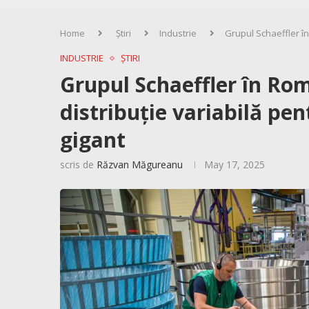
Home
Știri
Industrie
Grupul Schaeffler în
INDUSTRIE
ȘTIRI
Grupul Schaeffler în Rom
distribuție variabilă pe
gigant
scris de
Răzvan Măgureanu
May 17, 2025