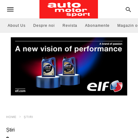
About Us
Despre noi
Revista
Abonamente
Magazin o
HOME
ȘTIRI
Știri