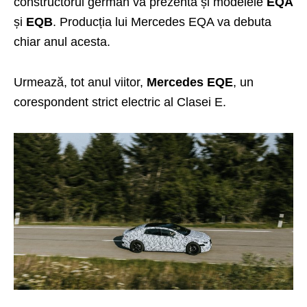
constructorul german va prezenta și modelele
EQA
și
EQB
. Producția lui Mercedes EQA va debuta
chiar anul acesta.
Urmează, tot anul viitor,
Mercedes EQE
, un
corespondent strict electric al Clasei E.