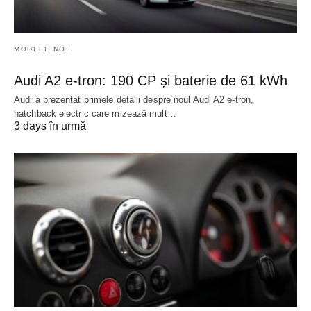
MODELE NOI
Audi A2 e-tron: 190 CP și baterie de 61 kWh
Audi a prezentat primele detalii despre noul Audi A2 e-tron,
hatchback electric care mizează mult…
3 days în urmă