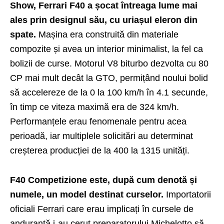
Show, Ferrari F40 a șocat întreaga lume mai
ales prin designul său, cu uriașul eleron din
spate.
Mașina era construită din materiale
compozite și avea un interior minimalist, la fel ca
bolizii de curse. Motorul V8 biturbo dezvolta cu 80
CP mai mult decât la GTO, permițând noului bolid
să accelereze de la 0 la 100 km/h în 4.1 secunde,
în timp ce viteza maximă era de 324 km/h.
Performanțele erau fenomenale pentru acea
perioadă, iar multiplele solicitări au determinat
creșterea producției de la 400 la 1315 unități.
F40 Competizione este, după cum denotă și
numele, un model destinat curselor.
Importatorii
oficiali Ferrari care erau implicați în cursele de
anduranță i-au cerut preparatorului Michelotto să