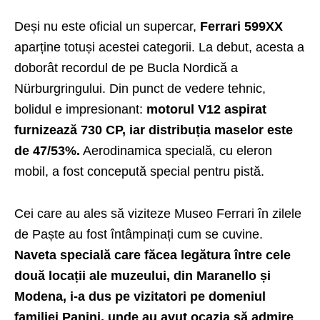
Deși nu este oficial un supercar,
Ferrari 599XX
aparține totuși acestei categorii. La debut, acesta a
doborât recordul de pe Bucla Nordică a
Nürburgringului. Din punct de vedere tehnic,
bolidul e impresionant:
motorul V12 aspirat
furnizează 730 CP, iar distribuția maselor este
de 47/53%.
Aerodinamica specială, cu eleron
mobil, a fost concepută special pentru pistă.
Cei care au ales să viziteze Museo Ferrari în zilele
de Paște au fost întâmpinați cum se cuvine.
Naveta specială care făcea legătura între cele
două locații ale muzeului, din Maranello și
Modena, i-a dus pe vizitatori pe domeniul
familiei Panini, unde au avut ocazia să admire