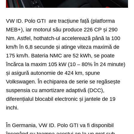
VW ID. Polo GTI are tracțiune față (platforma
MEB+), iar motorul său produce 226 CP și 290
Nm. Astfel, hothatch-ul accelerează până la 100
km/h în 6,8 secunde și atinge viteza maximă de
175 km/h. Bateria NMC are 52 kWh, se poate
încărca la maxim 105 kW (10 – 80% în 24 minute)
și asigură autonomie de 424 km, spune
Volkswagen. În echiparea de serie se regăsește
suspensia cu amortizare adaptivă (DCC),
diferențialul blocabil electronic și jantele de 19
inchi.
În Germania, VW ID. Polo GTI va fi disponibil
începând cu toamna acestui an la un preț sub