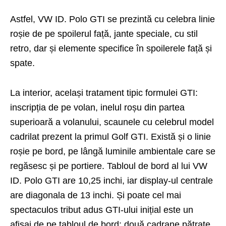
Astfel, VW ID. Polo GTI se prezintă cu celebra linie
roșie de pe spoilerul față, jante speciale, cu stil
retro, dar și elemente specifice în spoilerele față și
spate.
La interior, același tratament tipic formulei GTI:
inscripția de pe volan, inelul roșu din partea
superioară a volanului, scaunele cu celebrul model
cadrilat prezent la primul Golf GTI. Există și o linie
roșie pe bord, pe lângă luminile ambientale care se
regăsesc și pe portiere. Tabloul de bord al lui VW
ID. Polo GTI are 10,25 inchi, iar display-ul centrale
are diagonala de 13 inchi. Și poate cel mai
spectaculos tribut adus GTI-ului inițial este un
afișaj de pe tabloul de bord: două cadrane pătrate,