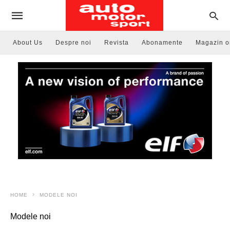
About Us
Despre noi
Revista
Abonamente
Magazin o
HOME
MODELE NOI
Modele noi