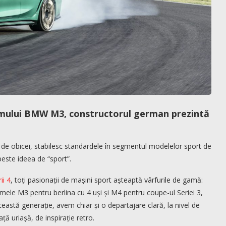
primului BMW M3, constructorul german prezintă
 de obicei, stabilesc standardele în segmentul modelelor sport de
ste ideea de “sport”.
ii 4
, toți pasionații de mașini sport așteaptă vârfurile de gamă:
e M3 pentru berlina cu 4 uși și M4 pentru coupe-ul Seriei 3,
stă generație, avem chiar și o departajare clară, la nivel de
ață uriașă, de inspirație retro.