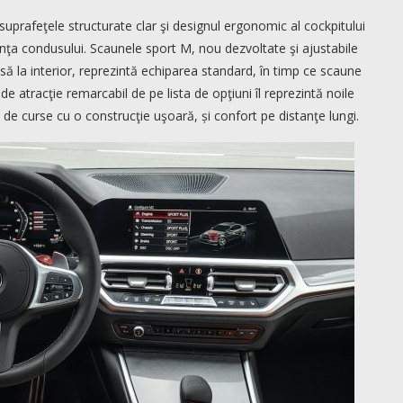
rafeţele structurate clar şi designul ergonomic al cockpitului
ţa condusului. Scaunele sport M, nou dezvoltate şi ajustabile
insă la interior, reprezintă echiparea standard, în timp ce scaune
de atracţie remarcabil de pe lista de opţiuni îl reprezintă noile
e curse cu o construcţie uşoară, și confort pe distanţe lungi.