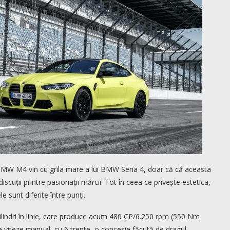
BMW M4 vin cu grila mare a lui BMW Seria 4, doar că că aceasta
cuții printre pasionații mărcii. Tot în ceea ce privește estetica,
le sunt diferite între punți.
lindri în linie, care produce acum 480 CP/6.250 rpm (550 Nm
de viteze manual, cu 6 trepte, o concesie făcută de dragul