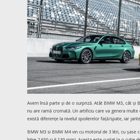
Avem însă parte și de o surpriză. Atât BMW M3, cât și 
nu are ramă cromată. Un artificiu care va genera multe dis
există diferențe la nivelul spoilerelor față/spate, iar jante
BMW M3 si BMW M4 vin cu motorul de 3 litri, cu șase ci
între 2.650 şi 6.130 rpm). Acesta este cuplat la o cutie 