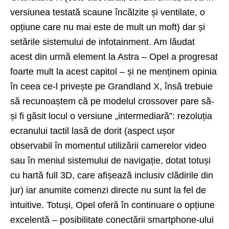
versiunea testată scaune încălzite și ventilate, o
opțiune care nu mai este de mult un moft) dar și
setările sistemului de infotainment. Am lăudat
acest din urmă element la Astra – Opel a progresat
foarte mult la acest capitol – și ne menținem opinia
în ceea ce-l privește pe Grandland X, însă trebuie
să recunoaștem că pe modelul crossover pare să-
și fi găsit locul o versiune „intermediară”: rezoluția
ecranului tactil lasă de dorit (aspect ușor
observabil în momentul utilizării camerelor video
sau în meniul sistemului de navigație, dotat totuși
cu hartă full 3D, care afișează inclusiv clădirile din
jur) iar anumite comenzi directe nu sunt la fel de
intuitive. Totuși, Opel oferă în continuare o opțiune
excelentă – posibilitate conectării smartphone-ului