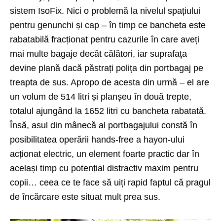
sistem IsoFix. Nici o problemă la nivelul spațiului
pentru genunchi și cap – în timp ce bancheta este
rabatabilă fracționat pentru cazurile în care aveți
mai multe bagaje decât călători, iar suprafața
devine plană dacă păstrați polița din portbagaj pe
treapta de sus. Apropo de acesta din urmă – el are
un volum de 514 litri și planșeu în două trepte,
totalul ajungând la 1652 litri cu bancheta rabatată.
Însă, asul din mânecă al portbagajului constă în
posibilitatea operării hands-free a hayon-ului
acționat electric, un element foarte practic dar în
același timp cu potențial distractiv maxim pentru
copii… ceea ce te face să uiți rapid faptul că pragul
de încărcare este situat mult prea sus.