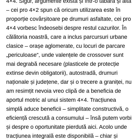
4×4. Sigur, argumente există și într-o tabără și alta
– cei pro 4×2 spun că oricum utilizarea este în
proporție covârșitoare pe drumuri asfaltate, cei pro
4×4 vorbesc îndeosebi despre restul cazurilor. În
călătoria noastră, care a inclus parcursuri urbane
clasice – orașe aglomerate, cu locuri de parcare
„periculoase”, unde valențele de crossover sunt
mai degrabă necesare (plasticele de protecție
extinse devin obligatorii), autostradă, drumuri
naționale și județene, dar și o trecere a graniței, nu
am resimțit nevoia vreo clipă de a beneficia de
aportul motric al unui sistem 4×4. Tracțiunea
simplă aduce beneficii – simplitate constructivă, o
eficiență crescută a consumului – însă putem vorbi
și despre o oportunitate pierdută aici. Acolo unde
tracțiunea integrală este disponibilă – chiar și