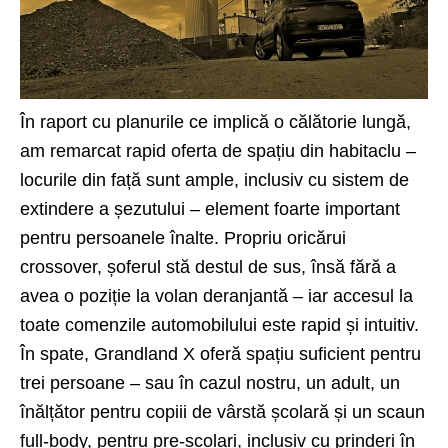
În raport cu planurile ce implică o călătorie lungă,
am remarcat rapid oferta de spațiu din habitaclu –
locurile din față sunt ample, inclusiv cu sistem de
extindere a șezutului – element foarte important
pentru persoanele înalte. Propriu oricărui
crossover, șoferul stă destul de sus, însă fără a
avea o poziție la volan deranjantă – iar accesul la
toate comenzile automobilului este rapid și intuitiv.
În spate, Grandland X oferă spațiu suficient pentru
trei persoane – sau în cazul nostru, un adult, un
înălțător pentru copiii de vârstă școlară și un scaun
full-body, pentru pre-școlari, inclusiv cu prinderi în