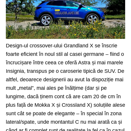
Design-ul crossover-ului Grandland X se înscrie
foarte eficient în noul stil al casei germane – fiind o
încrucișare între ceea ce oferă Astra și mai marele
Insignia, transpus pe o caroserie tipică de SUV. De
altfel, deoarece designerii au avut la dispoziție mai
mult „metal”, mai ales pe înălțime (dar și pe
lungime, dacă ținem cont că are cam 20 de cm în
plus față de Mokka X și Crossland X) soluțiile alese
sunt cât se poate de elegante – în special în zona
lateral/spate, unde montantul C nu mai arată ca și
când ar fi complet rupt de realitate la fel ca în cazul