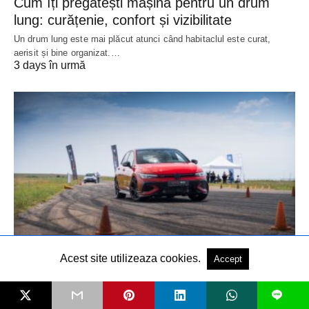
Cum îți pregătești mașina pentru un drum
lung: curățenie, confort și vizibilitate
Un drum lung este mai plăcut atunci când habitaclul este curat,
aerisit și bine organizat.…
3 days în urmă
Acest site utilizeaza cookies.
Accept
ȘTIRI
50 de ani de VW Golf GTI – Aniversare pe
L