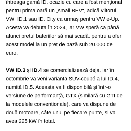
întreaga gamă ID, ocazie cu care a fost menționat
pentru prima oară un „small BEV“, adică viitorul
VW ID.1 sau ID. City ca urmaș pentru VW e-Up.
Acesta va debuta în 2024, iar VW speră ca până
atunci prețul bateriilor să mai scadă, pentru a oferi
acest model la un preț de bază sub 20.000 de
euro.
VW ID.3
și
ID.4
se comercializează deja, iar în
octombrie va veni varianta SUV-coupé a lui ID.4,
numită ID.5. Aceasta va fi disponibilă și într-o
versiune de performanță, GTX (similară cu GTI de
la modelele convenționale), care va dispune de
două motoare, câte unul pe fiecare punte, și va
avea 225 kW în total.