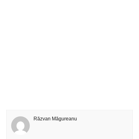
Răzvan Măgureanu