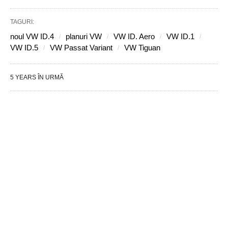
TAGURI:
noul VW ID.4
planuri VW
VW ID. Aero
VW ID.1
VW ID.5
VW Passat Variant
VW Tiguan
5 YEARS ÎN URMĂ