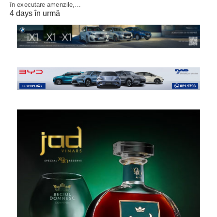
în executare amenzile,…
4 days în urmă