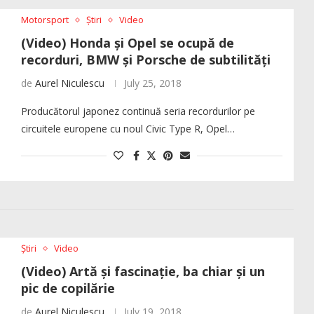
Motorsport
Știri
Video
(Video) Honda și Opel se ocupă de
recorduri, BMW și Porsche de subtilități
de
Aurel Niculescu
July 25, 2018
Producătorul japonez continuă seria recordurilor pe
circuitele europene cu noul Civic Type R, Opel…
Știri
Video
(Video) Artă și fascinație, ba chiar și un
pic de copilărie
de
Aurel Niculescu
July 19, 2018