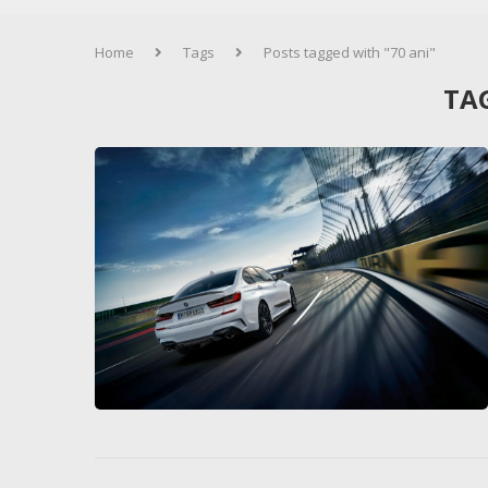
Home
Tags
Posts tagged with "70 ani"
TA