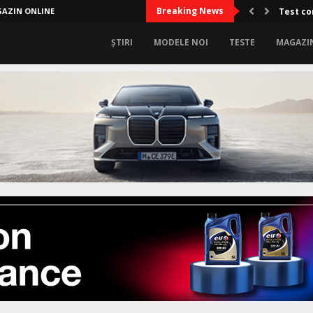
Breaking News
AZIN ONLINE
Test co
ȘTIRI
MODELE NOI
TESTE
MAGAZI