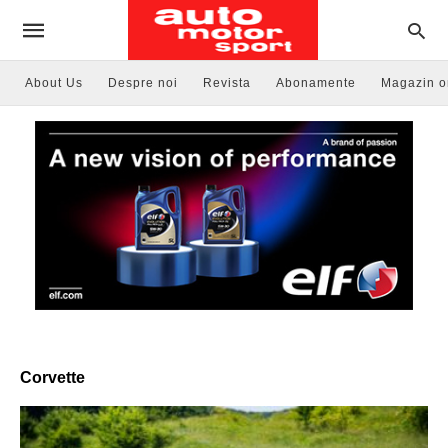
About Us
Despre noi
Revista
Abonamente
Magazin o
Corvette