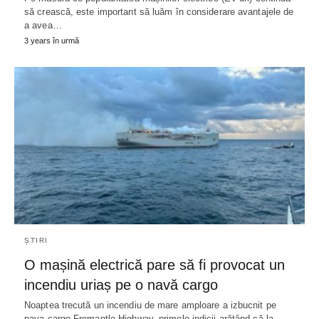
să crească, este important să luăm în considerare avantajele de
a avea…
3 years în urmă
ȘTIRI
O mașină electrică pare să fi provocat un
incendiu uriaș pe o navă cargo
Noaptea trecută un incendiu de mare amploare a izbucnit pe
nava cargo Fremantle Highway, primele indicii arătând că la