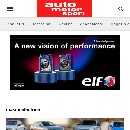
About Us
Despre noi
Revista
Abonamente
Magazin o
masini electrice