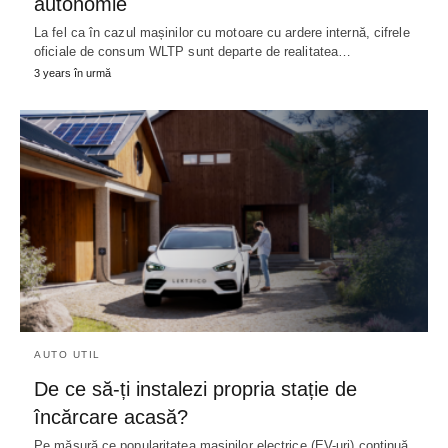
autonomie
La fel ca în cazul mașinilor cu motoare cu ardere internă, cifrele
oficiale de consum WLTP sunt departe de realitatea…
3 years în urmă
AUTO UTIL
De ce să-ți instalezi propria stație de
încărcare acasă?
Pe măsură ce popularitatea mașinilor electrice (EV-uri) continuă