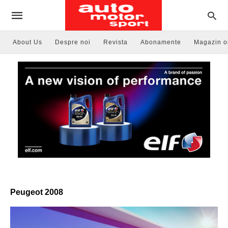
About Us
Despre noi
Revista
Abonamente
Magazin o
Peugeot 2008