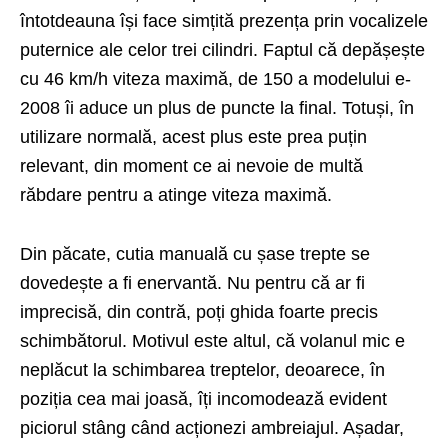
întotdeauna își face simțită prezența prin vocalizele
puternice ale celor trei cilindri. Faptul că depășește
cu 46 km/h viteza maximă, de 150 a modelului e-
2008 îi aduce un plus de puncte la final. Totuși, în
utilizare normală, acest plus este prea puțin
relevant, din moment ce ai nevoie de multă
răbdare pentru a atinge viteza maximă.
Din păcate, cutia manuală cu șase trepte se
dovedește a fi enervantă. Nu pentru că ar fi
imprecisă, din contră, poți ghida foarte precis
schimbătorul. Motivul este altul, că volanul mic e
neplăcut la schimbarea treptelor, deoarece, în
poziția cea mai joasă, îți incomodează evident
piciorul stâng când acționezi ambreiajul. Așadar,