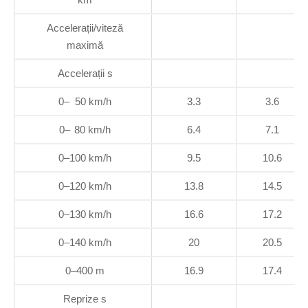
Accelerații/viteză
maximă
Accelerații s
0– 50 km/h
3.3
3.6
0– 80 km/h
6.4
7.1
0–100 km/h
9.5
10.6
0–120 km/h
13.8
14.5
0–130 km/h
16.6
17.2
0–140 km/h
20
20.5
0–400 m
16.9
17.4
Reprize s