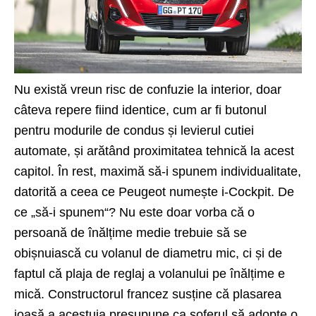
Nu există vreun risc de confuzie la interior, doar
câteva repere fiind identice, cum ar fi butonul
pentru modurile de condus și levierul cutiei
automate, și arătând proximitatea tehnică la acest
capitol. În rest, maximă să-i spunem individualitate,
datorită a ceea ce Peugeot numește i-Cockpit. De
ce „să-i spunem“? Nu este doar vorba că o
persoană de înălțime medie trebuie să se
obișnuiască cu volanul de diametru mic, ci și de
faptul că plaja de reglaj a volanului pe înălțime e
mică. Constructorul francez susține că plasarea
joasă a acestuia presupune ca șoferul să adopte o