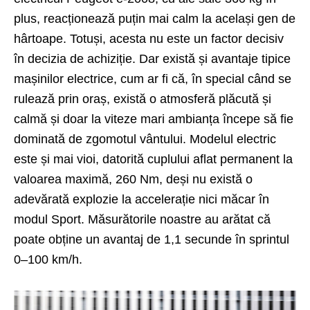
plus, reacționează puțin mai calm la același gen de
hârtoape. Totuși, acesta nu este un factor decisiv
în decizia de achiziție. Dar există și avantaje tipice
mașinilor electrice, cum ar fi că, în special când se
rulează prin oraș, există o atmosferă plăcută și
calmă și doar la viteze mari ambianța începe să fie
dominată de zgomotul vântului. Modelul electric
este și mai vioi, datorită cuplului aflat permanent la
valoarea maximă, 260 Nm, deși nu există o
adevărată explozie la accelerație nici măcar în
modul Sport. Măsurătorile noastre au arătat că
poate obține un avantaj de 1,1 secunde în sprintul
0–100 km/h.