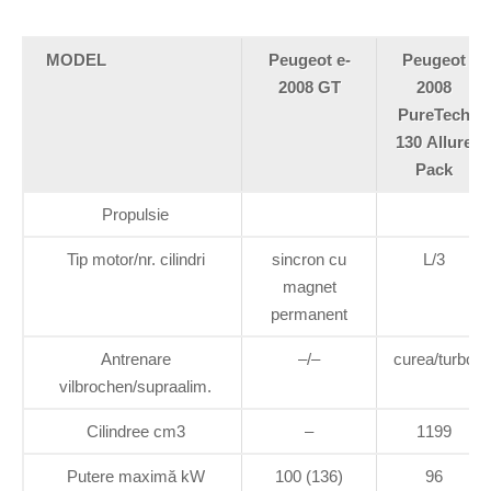
MODEL
Peugeot e-
Peugeot
2008 GT
2008
PureTech
130 Allure
Pack
Propulsie
Tip motor/nr. cilindri
sincron cu
L/3
magnet
permanent
Antrenare
–/–
curea/turbo
vilbrochen/supraalim.
Cilindree cm3
–
1199
Putere maximă kW
100 (136)
96