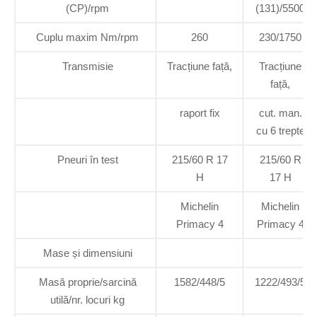
(CP)/rpm
(131)/5500
Cuplu maxim Nm/rpm
260
230/1750
Transmisie
Tracțiune față,
Tracțiune
față,
raport fix
cut. man.
cu 6 trepte
Pneuri în test
215/60 R 17
215/60 R
H
17 H
Michelin
Michelin
Primacy 4
Primacy 4
Mase și dimensiuni
Masă proprie/sarcină
1582/448/5
1222/493/5
utilă/nr. locuri kg