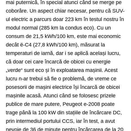
mai puternică, în special atunci când se merge pe
coborâre. Un aspect chiar necesar, pentru că SUV-
ul electric a parcurs doar 223 km în testul nostru în
modul normal (285 km la condus eco). Cu un
consum de 21,5 kWh/100 km, este mai economic
decât ë-C4 (27,8 kWh/100 km), măsurat la
temperaturi de iarnă, dar i se aplică același lucru,
că doar cei care încarcă de obicei cu energie
„verde“ sunt eco și în exploatarea mașinii. Acest
lucru n-ar trebui să fie o problemă, de vreme ce
posesorii de mașini electrice își încarcă de obicei
mașinile acasă. Atunci când se folosesc prizele
publice de mare putere, Peugeot e-2008 poate
trage până la 100 kW din stațiile de încărcare DC,
prin intermediul portului CCS, iar în test, a avut
nevoie de 36 de minute pentru încărcarea de la 20