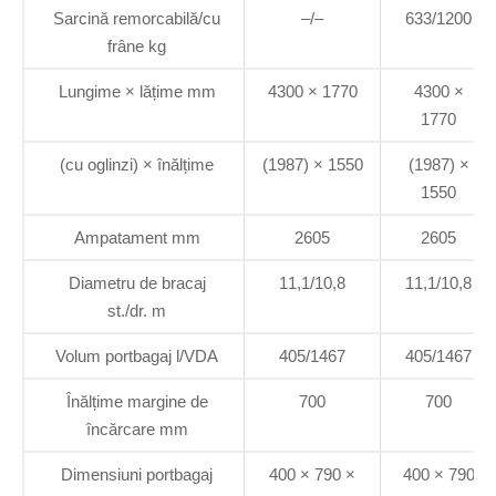
Sarcină remorcabilă/cu
–/–
633/1200
frâne kg
Lungime × lățime mm
4300 × 1770
4300 ×
1770
(cu oglinzi) × înălțime
(1987) × 1550
(1987) ×
1550
Ampatament mm
2605
2605
Diametru de bracaj
11,1/10,8
11,1/10,8
st./dr. m
Volum portbagaj l/VDA
405/1467
405/1467
Înălțime margine de
700
700
încărcare mm
Dimensiuni portbagaj
400 × 790 ×
400 × 790