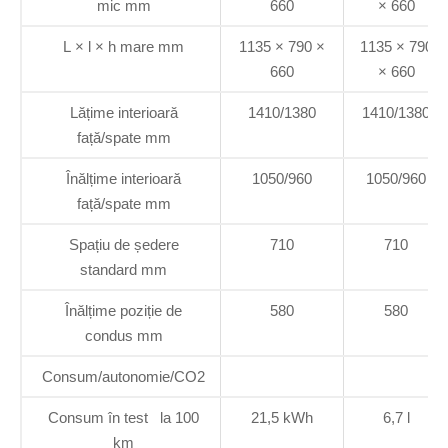
mic mm
660
× 660
L × l × h mare mm
1135 × 790 ×
1135 × 790
660
× 660
Lățime interioară
1410/1380
1410/1380
față/spate mm
Înălțime interioară
1050/960
1050/960
față/spate mm
Spațiu de ședere
710
710
standard mm
Înălțime poziție de
580
580
condus mm
Consum/autonomie/CO2
Consum în test la 100
21,5 kWh
6,7 l
km