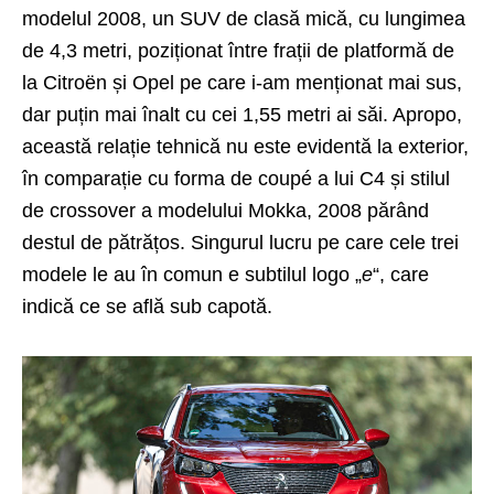
modelul 2008, un SUV de clasă mică, cu lungimea
de 4,3 metri, poziționat între frații de platformă de
la Citroën și Opel pe care i-am menționat mai sus,
dar puțin mai înalt cu cei 1,55 metri ai săi. Apropo,
această relație tehnică nu este evidentă la exterior,
în comparație cu forma de coupé a lui C4 și stilul
de crossover a modelului Mokka, 2008 părând
destul de pătrățos. Singurul lucru pe care cele trei
modele le au în comun e subtilul logo „
e
“, care
indică ce se află sub capotă.