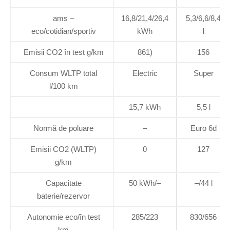
ams –
16,8/21,4/26,4
5,3/6,6/8,4
eco/cotidian/sportiv
kWh
l
Emisii CO2 în test g/km
861)
156
Consum WLTP total
Electric
Super
l/100 km
15,7 kWh
5,5 l
Normă de poluare
–
Euro 6d
Emisii CO2 (WLTP)
0
127
g/km
Capacitate
50 kWh/–
–/44 l
baterie/rezervor
Autonomie eco/în test
285/223
830/656
km