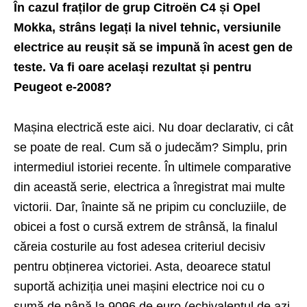
În cazul fraților de grup Citroën C4 și Opel
Mokka, strâns legați la nivel tehnic, versiunile
electrice au reușit să se impună în acest gen de
teste. Va fi oare același rezultat și pentru
Peugeot e-2008?
Mașina electrică este aici. Nu doar declarativ, ci cât
se poate de real. Cum să o judecăm? Simplu, prin
intermediul istoriei recente. În ultimele comparative
din această serie, electrica a înregistrat mai multe
victorii. Dar, înainte să ne pripim cu concluziile, de
obicei a fost o cursă extrem de strânsă, la finalul
căreia costurile au fost adesea criteriul decisiv
pentru obținerea victoriei. Asta, deoarece statul
suportă achiziția unei mașini electrice noi cu o
sumă de până la 9096 de euro (echivalentul de azi