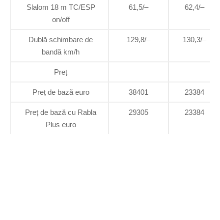
Slalom 18 m TC/ESP
61,5/–
62,4/–
on/off
Dublă schimbare de
129,8/–
130,3/–
bandă km/h
Preț
Preț de bază euro
38401
23384
Preț de bază cu Rabla
29305
23384
Plus euro