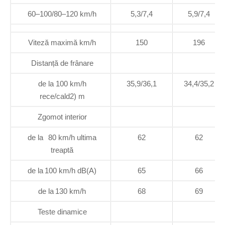
60–100/80–120 km/h
5,3/7,4
5,9/7,4
Viteză maximă km/h
150
196
Distanță de frânare
de la 100 km/h
35,9/36,1
34,4/35,2
rece/cald2) m
Zgomot interior
de la 80 km/h ultima
62
62
treaptă
de la 100 km/h dB(A)
65
66
de la 130 km/h
68
69
Teste dinamice