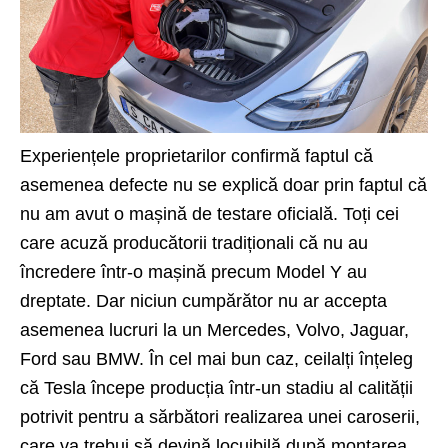
Experiențele proprietarilor confirmă faptul că
asemenea defecte nu se explică doar prin faptul că
nu am avut o mașină de testare oficială. Toți cei
care acuză producătorii tradiționali că nu au
încredere într-o mașină precum Model Y au
dreptate. Dar niciun cumpărător nu ar accepta
asemenea lucruri la un Mercedes, Volvo, Jaguar,
Ford sau BMW. În cel mai bun caz, ceilalți înțeleg
că Tesla începe producția într-un stadiu al calității
potrivit pentru a sărbători realizarea unei caroserii,
care va trebui să devină locuibilă după montarea