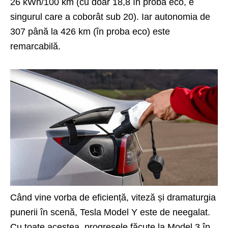
26 kWh/100 km (cu doar 18,8 în proba eco, e
singurul care a coborât sub 20). Iar autonomia de
307 până la 426 km (în proba eco) este
remarcabilă.
Când vine vorba de eficiență, viteză și dramaturgia
punerii în scenă, Tesla Model Y este de neegalat.
Cu toate acestea, progresele făcute la Model 3 în