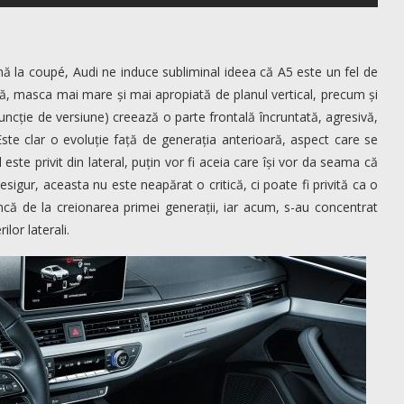
lină la coupé, Audi ne induce subliminal ideea că A5 este un fel de
, masca mai mare și mai apropiată de planul vertical, precum și
uncție de versiune) creează o parte frontală încruntată, agresivă,
ste clar o evoluție față de generația anterioară, aspect care se
este privit din lateral, puțin vor fi aceia care își vor da seama că
esigur, aceasta nu este neapărat o critică, ci poate fi privită ca o
încă de la creionarea primei generații, iar acum, s-au concentrat
ilor laterali.