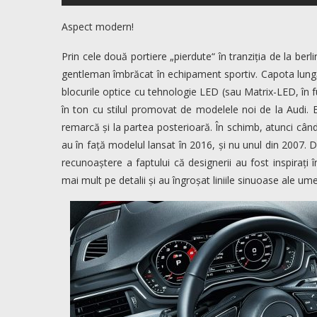
Aspect modern!
Prin cele două portiere „pierdute“ în tranziția de la ber
gentleman îmbrăcat în echipament sportiv. Capota lungă
blocurile optice cu tehnologie LED (sau Matrix-LED, în f
în ton cu stilul promovat de modelele noi de la Audi. E
remarcă și la partea posterioară. În schimb, atunci când 
au în față modelul lansat în 2016, și nu unul din 2007. D
recunoaștere a faptului că designerii au fost inspirați 
mai mult pe detalii și au îngroșat liniile sinuoase ale umer