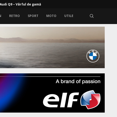
rem: Zeekr 9X cu propulsie electrică și range extender
N
RETRO
SPORT
MOTO
UTILE