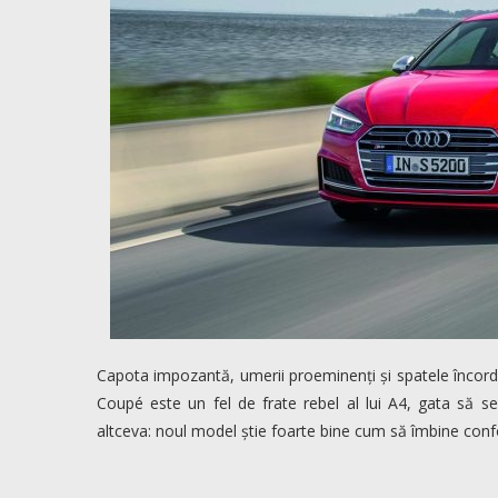
Capota impozantă, umerii proeminenți și spatele încord
Coupé este un fel de frate rebel al lui A4, gata să s
altceva: noul model știe foarte bine cum să îmbine confo