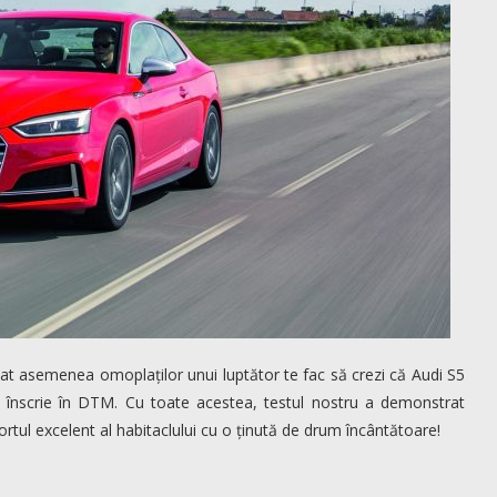
at asemenea omoplaților unui luptător te fac să crezi că Audi S5
e înscrie în DTM. Cu toate acestea, testul nostru a demonstrat
rtul excelent al habitaclului cu o ținută de drum încântătoare!