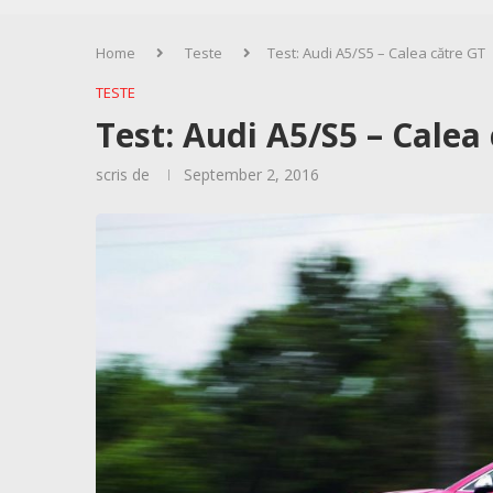
Home
Teste
Test: Audi A5/S5 – Calea către GT
TESTE
Test: Audi A5/S5 – Calea
scris de
September 2, 2016