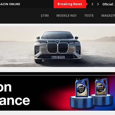
Breaking News
AZIN ONLINE
Lux sup
ȘTIRI
MODELE NOI
TESTE
MAGAZI