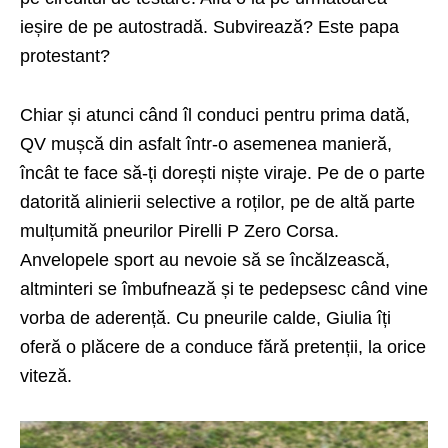
ieșire de pe autostradă. Subvirează? Este papa
protestant?
Chiar și atunci când îl conduci pentru prima dată,
QV mușcă din asfalt într-o asemenea manieră,
încât te face să-ți dorești niște viraje. Pe de o parte
datorită alinierii selective a roților, pe de altă parte
mulțumită pneurilor Pirelli P Zero Corsa.
Anvelopele sport au nevoie să se încălzească,
altminteri se îmbufnează și te pedepsesc când vine
vorba de aderență. Cu pneurile calde, Giulia îți
oferă o plăcere de a conduce fără pretenții, la orice
viteză.