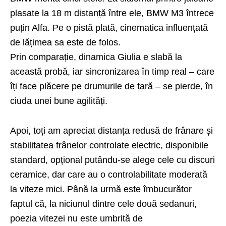
plasate la 18 m distanță între ele, BMW M3 întrece
puțin Alfa. Pe o pistă plată, cinematica influențată
de lățimea sa este de folos.
Prin comparație, dinamica Giulia e slabă la
această probă, iar sincronizarea în timp real – care
îți face plăcere pe drumurile de țară – se pierde, în
ciuda unei bune agilități.
Apoi, toți am apreciat distanța redusă de frânare și
stabilitatea frânelor controlate electric, disponibile
standard, opțional putându-se alege cele cu discuri
ceramice, dar care au o controlabilitate moderată
la viteze mici. Până la urmă este îmbucurător
faptul că, la niciunul dintre cele două sedanuri,
poezia vitezei nu este umbrită de