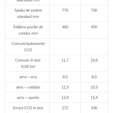
Spațiu de ședere
770
730
standard mm
Înălțime poziție de
460
450
condus mm
Consum/autonomie/
CO2
Consum în test
11,7
10,6
l/100 km
ams – eco
8,5
8,0
ams – cotidian
11,9
10,5
ams – sportiv
13,8
13,4
Emisii CO2 în test
272
246