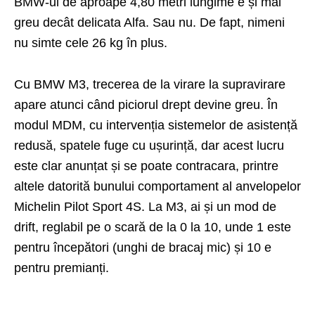
BMW-ul de aproape 4,80 metri lungime e și mai
greu decât delicata Alfa. Sau nu. De fapt, nimeni
nu simte cele 26 kg în plus.
Cu BMW M3, trecerea de la virare la supravirare
apare atunci când piciorul drept devine greu. În
modul MDM, cu intervenția sistemelor de asistență
redusă, spatele fuge cu ușurință, dar acest lucru
este clar anunțat și se poate contracara, printre
altele datorită bunului comportament al anvelopelor
Michelin Pilot Sport 4S. La M3, ai și un mod de
drift, reglabil pe o scară de la 0 la 10, unde 1 este
pentru începători (unghi de bracaj mic) și 10 e
pentru premianți.