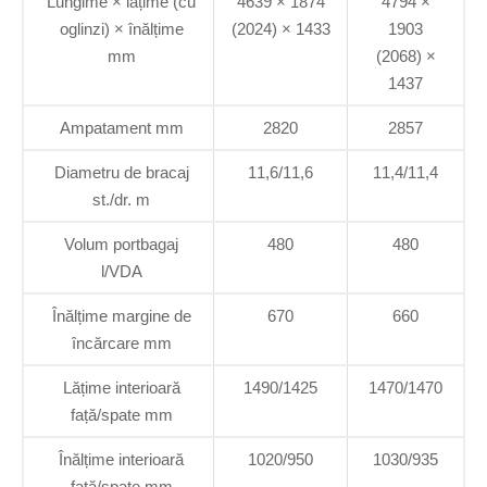
Lungime × lățime (cu
4639 × 1874
4794 ×
oglinzi) × înălțime
(2024) × 1433
1903
mm
(2068) ×
1437
Ampatament mm
2820
2857
Diametru de bracaj
11,6/11,6
11,4/11,4
st./dr. m
Volum portbagaj
480
480
l/VDA
Înălțime margine de
670
660
încărcare mm
Lățime interioară
1490/1425
1470/1470
față/spate mm
Înălțime interioară
1020/950
1030/935
față/spate mm