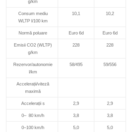
g/km
Consum mediu
10,1
10,2
WLTP l/100 km
Normă poluare
Euro 6d
Euro 6d
Emisii CO2 (WLTP)
228
228
g/km
Rezervor/autonomie
58/495
59/556
l/km
Accelerații/viteză
maximă
Accelerații s
2,9
2,9
0– 80 km/h
3,8
3,8
0–100 km/h
5,0
5,0