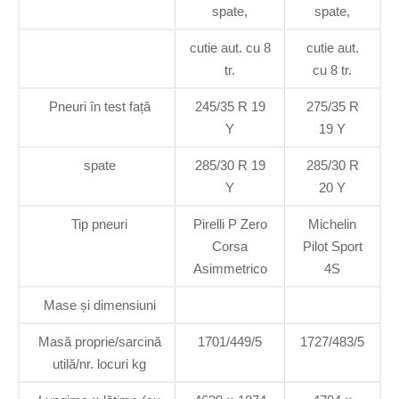
spate,
spate,
cutie aut. cu 8
cutie aut.
tr.
cu 8 tr.
Pneuri în test față
245/35 R 19
275/35 R
Y
19 Y
spate
285/30 R 19
285/30 R
Y
20 Y
Tip pneuri
Pirelli P Zero
Michelin
Corsa
Pilot Sport
Asimmetrico
4S
Mase și dimensiuni
Masă proprie/sarcină
1701/449/5
1727/483/5
utilă/nr. locuri kg