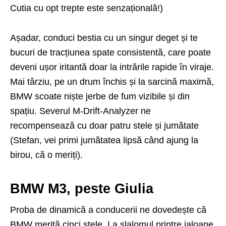
Cutia cu opt trepte este senzațională!)
Așadar, conduci bestia cu un singur deget și te
bucuri de tracțiunea spate consistentă, care poate
deveni ușor iritantă doar la intrările rapide în viraje.
Mai târziu, pe un drum închis și la sarcină maximă,
BMW scoate niște jerbe de fum vizibile și din
spațiu. Severul M-Drift-Analyzer ne
recompensează cu doar patru stele și jumătate
(Stefan, vei primi jumătatea lipsă când ajung la
birou, că o meriți).
BMW M3, peste Giulia
Proba de dinamică a conducerii ne dovedește că
BMW merită cinci stele. La slalomul printre jaloane