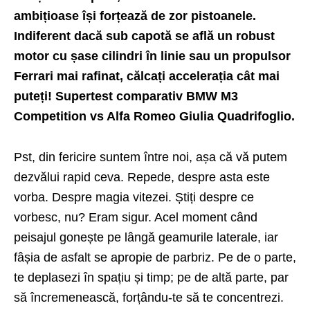
ambițioase își forțează de zor pistoanele.
Indiferent dacă sub capotă se află un robust
motor cu șase cilindri în linie sau un propulsor
Ferrari mai rafinat, călcați accelerația cât mai
puteți! Supertest comparativ BMW M3
Competition vs Alfa Romeo Giulia Quadrifoglio.
Pst, din fericire suntem între noi, așa că vă putem
dezvălui rapid ceva. Repede, despre asta este
vorba. Despre magia vitezei. Știți de­spre ce
vorbesc, nu? Eram sigur. Acel moment când
peisajul gonește pe lângă geamurile laterale, iar
fâșia de asfalt se apropie de parbriz. Pe de o parte,
te deplasezi în spațiu și timp; pe de altă parte, par
să încremenească, forțându-te să te concentrezi.