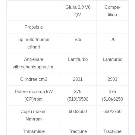
Giulia 2.9 V6
Compe­
QV
tition
Propulsie
Tip motor/număr
V/6
L/6
cilindri
Antrenare
Lanț/turbo
Lanț/turbo
vilbrochen/supraalim.
Cilindree cm3
2891
2993
Putere maximă kW
375
375
(CP)/rpm
(510)/6500
(510)/6250
Cuplu maxim
600/2500
650/2750
Nm/rpm
Transmisie
Tracțiune
Tracțiune