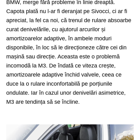
BMW, merge fără probleme în linie dreaptă.
Capota plată nu l-ar fi deranjat pe Sivocci, ci ar fi
apreciat, la fel ca noi, că trenul de rulare absoarbe
curat denivelările, cu ajutorul arcurilor și
amortizoarelor adaptive, în ambele moduri
disponibile, în loc să le direcționeze către cei din
mașină sau direcție. Aceasta este o problemă
incomodă la M3. De îndată ce viteza crește,
amortizoarele adaptive închid valvele, ceea ce
duce la o rulare inconfortabilă pe porțiunile
ondulate. Iar în cazul unor denivelări asimetrice,
M3 are tendința să se încline.