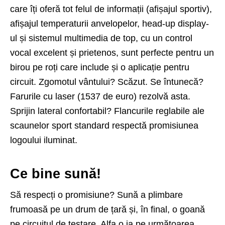
care îți oferă tot felul de informații (afișajul sportiv),
afișajul temperaturii anvelopelor, head-up display-
ul și sistemul multimedia de top, cu un control
vocal excelent și prietenos, sunt perfecte pentru un
birou pe roți care include și o aplicație pentru
circuit. Zgomotul vântului? Scăzut. Se întunecă?
Farurile cu laser (1537 de euro) rezolvă asta.
Sprijin lateral confortabil? Flancurile reglabile ale
scaunelor sport standard respectă promisiunea
logoului iluminat.
Ce bine sună!
Să respecți o promisiune? Sună a plimbare
frumoasă pe un drum de țară și, în final, o goană
pe circuitul de testare. Alfa o ia pe următoarea