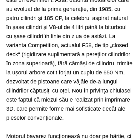
au evoluat de la prima generație, din 1985, cu
patru cilindri și 185 CP, la celebrul aspirat natural
în șase cilindri și V8-ul de 4 litri până la biturboul
cu șase cilindri în linie din ziua de astăzi. La
varianta Competition, actualul F58, de tip „closed
deck“ (rigidizare suplimentară a pereților cilindrilor
în zona superioară), fără cămăși de cilindru, trimite
la ușorul arbore cotit forjat un cuplu de 650 Nm,
dezvoltat de pistoane care vâjâie de-a lungul
cilindrilor căptușiți cu oțel. Nou în privința chiulasei
este faptul că miezul său e realizat prin imprimare
3D, care permite forme mai sofisticate decât ale
pieselor convenționale.
Motorul bavarez funcționează nu doar pe hârtie, ci