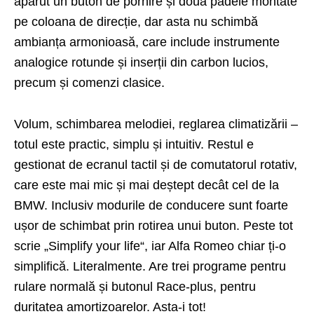
apărut un buton de pornire și două padele montate
pe coloana de direcție, dar asta nu schimbă
ambianța armonioasă, care include instrumente
analogice rotunde și inserții din carbon lucios,
precum și comenzi clasice.
Volum, schimbarea melodiei, reglarea climatizării –
totul este practic, simplu și intuitiv. Restul e
gestionat de ecranul tactil și de comutatorul rotativ,
care este mai mic și mai deștept decât cel de la
BMW. Inclusiv modurile de conducere sunt foarte
ușor de schimbat prin rotirea unui buton. Peste tot
scrie „Simplify your life“, iar Alfa Romeo chiar ți-o
simplifică. Literalmente. Are trei programe pentru
rulare normală și butonul Race-plus, pentru
duritatea amortizoarelor. Asta-i tot!