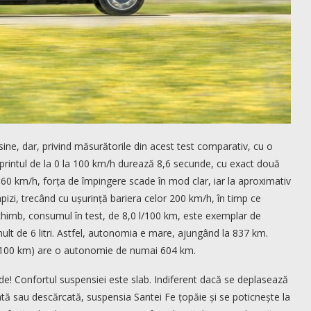
 sine, dar, privind măsurătorile din acest test comparativ, cu o
rintul de la 0 la 100 km/h durează 8,6 secunde, cu exact două
60 km/h, forța de împingere scade în mod clar, iar la aproximativ
pizi, trecând cu ușurință bariera celor 200 km/h, în timp ce
himb, consumul în test, de 8,0 l/100 km, este exemplar de
ult de 6 litri. Astfel, autonomia e mare, ajungând la 837 km.
 l/100 km) are o autonomie de numai 604 km.
de! Confortul suspensiei este slab. Indiferent dacă se deplasează
ată sau descărcată, suspensia Santei Fe țopăie și se poticnește la