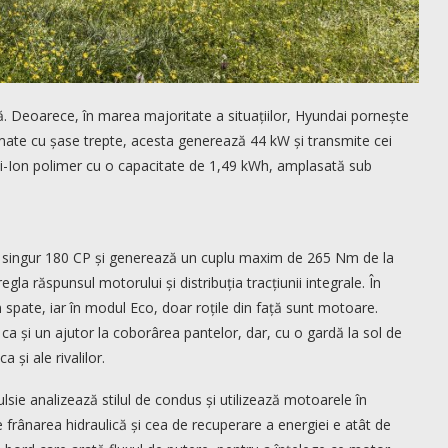
ă. Deoarece, în marea majoritate a situațiilor, Hyundai pornește
omate cu șase trepte, acesta generează 44 kW și transmite cei
 Li-Ion polimer cu o capacitate de 1,49 kWh, amplasată sub
ltă singur 180 CP și generează un cuplu maxim de 265 Nm de la
gla răspunsul motorului și distribuția tracțiunii integrale. În
spate, iar în modul Eco, doar roțile din față sunt motoare.
ca și un ajutor la coborârea pantelor, dar, cu o gardă la sol de
a și ale rivalilor.
sie analizează stilul de condus și utilizează motoarele în
 frânarea hidraulică și cea de recuperare a energiei e atât de