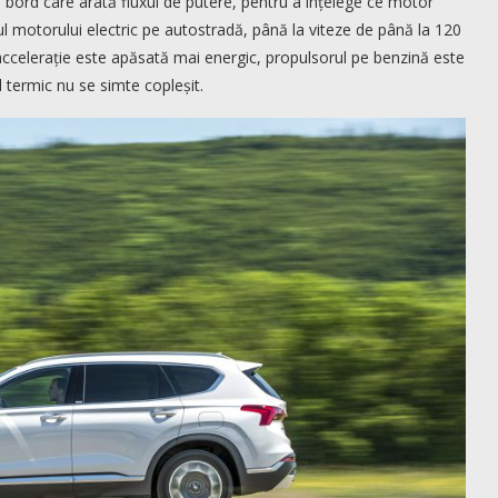
de bord care arată fluxul de putere, pentru a înțelege ce motor
ul motorului electric pe autostradă, până la viteze de până la 120
ccelerație este apăsată mai energic, propulsorul pe benzină este
l termic nu se simte copleșit.