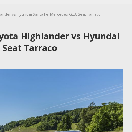
lander vs Hyundai Santa Fe, Mercedes GLB, Seat Tarraco
yota Highlander vs Hyundai
 Seat Tarraco