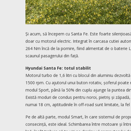
Și acum, să începem cu Santa Fe. Este foarte silențioas
doar cu motorul electric. Integrat în carcasa cutiei aut
264 Nm încă de la pornire, fiind alimentat de o baterie
scaunul pasagerului din față.
Hyundai Santa Fe: totul stabilit
Motorul turbo de 1,6 litri cu blocul din aluminiu dezvo
1500 rpm. Cu ajutorul unui buton rotativ, șoferul poate re
modul Sport, până la 50% din cuplu ajunge la puntea din 
Există moduri de condus pentru noroi, pietriș și zăpadă, 
numai 18 cm, aptitudinile în off-road sunt limitate, la fel c
Pe de altă parte, modul Smart, în care sistemul de propul
consecință, este ideal. Schimbarea între motoare și între