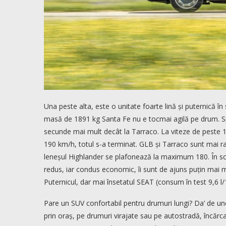
Una peste alta, este o unitate foarte lină și puternică în
masă de 1891 kg Santa Fe nu e tocmai agilă pe drum. Sp
secunde mai mult decât la Tarraco. La viteze de peste 1
190 km/h, totul s-a terminat. GLB și Tarraco sunt mai ra
leneșul Highlander se plafonează la maximum 180. În sc
redus, iar condus economic, îi sunt de ajuns puțin mai m
Puternicul, dar mai însetatul SEAT (consum în test 9,6
Pare un SUV confortabil pentru drumuri lungi? Da’ de un
prin oraș, pe drumuri virajate sau pe autostradă, încărc