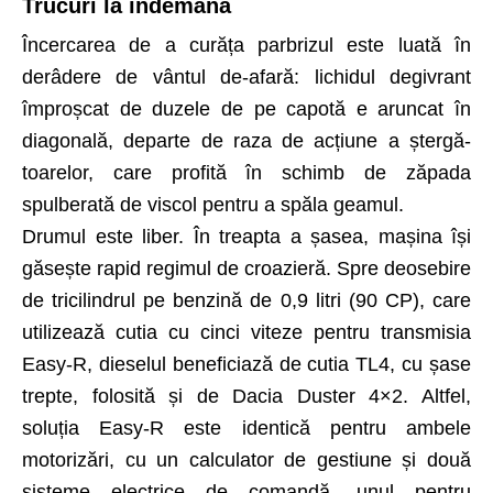
Trucuri la îndemână
Încercarea de a curăța parbrizul este luată în
derâdere de vântul de-afară: lichidul degivrant
împroșcat de duzele de pe capotă e aruncat în
diagonală, departe de raza de acțiune a șter­gă­
toarelor, care profită în schimb de zăpada
spulberată de viscol pentru a spăla geamul.
Drumul este liber. În treapta a șasea, mașina își
găsește rapid regimul de croazieră. Spre deosebire
de tricilindrul pe benzină de 0,9 litri (90 CP), care
utilizează cutia cu cinci viteze pentru transmisia
Easy-R, dieselul beneficiază de cutia TL4, cu șase
trepte, folosită și de Dacia Duster 4×2. Altfel,
soluția Easy-R este identică pentru ambele
motorizări, cu un calculator de gestiune și două
sisteme electrice de comandă, unul pentru