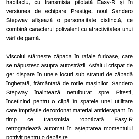
habitaclu, cu transmisia pilotată Easy-R și în
versiunea de echipare Prestige, noul Sandero
Stepway afișează o personalitate distinctă, ce
combină caracterul polivalent cu atractivitatea unui
vârf de gamă.
Viscolul stârnește zăpada în rafale furioase, care
se năpustesc asupra autostrăzii. Asfaltul crispat de
ger dispare în unele locuri sub straturi de zăpadă
înghețată, frământată de roțile mașinilor. Sandero
Stepway înaintează netulburat spre Pitești,
încetinind pentru o clipă în spatele unei utilitare
care îm­prăștie dezordonat material antiderapant, în
timp ce transmisia robotizată Easy-R
retrogradează automat în așteptarea momentului
potrivit pentru o depășire.