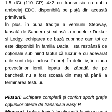
1.5 dCi (110 CP) 4×2 cu transmisia cu dublu
ambreiaj EDC, disponibilă pe piață din această
primăvară.
În plus, în buna tradiție a versiunii Stepway,
lansată de Sandero și extinsă la modelele Dokker
și Lodgy, echiparea de bază cuprinde cam tot ce
este disponibil în familia Dacia, lista restrânsă de
opționale subliniind faptul că lucrurile cu adevărat
utile sunt deja incluse în preț. În definitiv, în ciuda
provocărilor iernii, lopata de zăpadă de pe
banchetă nu a fost scoasă din mașină până la
terminarea testului.
Plusuri
: Echipare completă și confort sporit grație
opțiunilor oferite de transmisia Easy-R
Minusuri
: Izolare fonică insuficientă la viteze mari