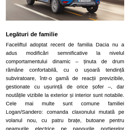
Legături de familie
Faceliftul adoptat recent de familia Dacia nu a
adus modificări semnificative la nivelul
comportamentului dinamic – ținuta de drum
rămâne confortabilă, cu o ușoară tendință
subviratoare, într-o gamă de reacții previzibile,
gestionate cu ușurință de orice șofer –, dar
noutățile vizibile la exterior și interior sunt notabile.
Cele mai multe sunt comune familiei
Logan/Sandero: comanda claxonului mutată pe
volanul nou, cu patru brațe, butoane pentru
geamurile electrice pe panourile portierelor