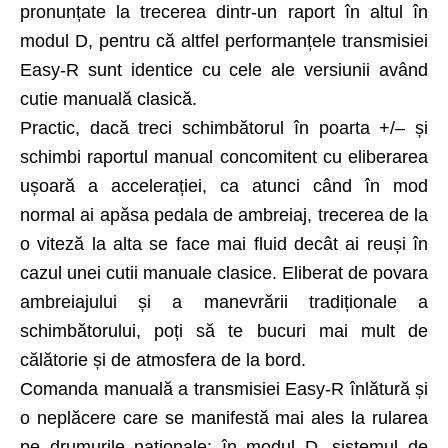
pronunțate la trecerea dintr-un raport în altul în
modul D, pentru că altfel performanțele transmisiei
Easy-R sunt identice cu cele ale versiunii având
cutie manuală clasică.
Practic, dacă treci schimbătorul în poarta +/– și
schimbi raportul manual concomitent cu eliberarea
ușoară a accelerației, ca atunci când în mod
normal ai apăsa pedala de ambreiaj, trecerea de la
o viteză la alta se face mai fluid decât ai reuși în
cazul unei cutii manuale clasice. Eliberat de povara
ambreiajului și a manevrării tradiționale a
schimbătorului, poți să te bucuri mai mult de
călătorie și de atmosfera de la bord.
Comanda manuală a transmisiei Easy-R înlătură și
o neplăcere care se manifestă mai ales la rularea
pe drumurile naționale: în modul D, sistemul de