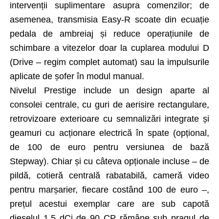
intervenții suplimentare asupra comenzilor; de
asemenea, transmisia Easy-R scoate din ecuație
pedala de ambreiaj și reduce operațiunile de
schimbare a vitezelor doar la cuplarea modului D
(Drive – regim complet automat) sau la impulsurile
aplicate de șofer în modul manual.
Nivelul Prestige include un design aparte al
consolei centrale, cu guri de aerisire rectangulare,
retrovizoare exterioare cu semnalizări integrate și
geamuri cu acționare electrică în spate (opțional,
de 100 de euro pentru versiunea de bază
Stepway). Chiar și cu câteva opționale incluse – de
pildă, cotieră centrală rabatabilă, cameră video
pentru marșarier, fiecare costând 100 de euro –,
prețul acestui exemplar care are sub capotă
dieselul 1.5 dCi de 90 CP rămâne sub pragul de