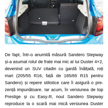
De fapt, într-o anumită măsură Sandero Stepway
și-a asumat rolul de frate mai mic al lui Duster 4×2,
devenind un SUV citadin cu gardă înălțată, roți
mari (205/55 R16, față de 185/65 R15 pentru
Sandero) și repere stilistice care îi asigură o pre­
zen­ță impunătoare. Iar acum, în versiunea de top
Prestige și cu Easy-R, noul Sandero Stepway
reproduce la o scară mai mică versiunea Duster