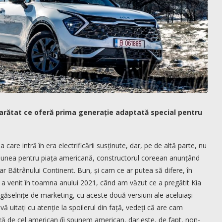
 arătat ce oferă prima generație adaptată special pentru
care intră în era electrificării susținute, dar, pe de altă parte, nu
ersiunea pentru piața americană, constructorul coreean anunțând
ar Bătrânului Continent. Bun, și cam ce ar putea să difere, în
 a venit în toamna anului 2021, când am văzut ce a pregătit Kia
ăselnițe de marketing, cu aceste două versiuni ale aceluiași
 uitați cu atenție la spoilerul din față, vedeți că are cam
ață de cel american (îi spunem american, dar este, de fapt, non-