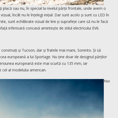
 placă sau nu, în special la nivelul părții frontale, unde avem o
izual, încât nu le înțelegi inițial. Dar sunt acolo și sunt cu LED în
ite, sunt echilibrate vizual de linii și suprafețe care să nu le facă
ață inferioară concavă amintește de stilul electricului EV6.
onstruiți și Tucson, dar și fratele mai mare, Sorento. Și să
 cea europeană a lui Sportage. Nu ține doar de designul părților
. Versiunea europeană este mai scurtă cu 135 mm, iar
cel al modelului american.
Noi