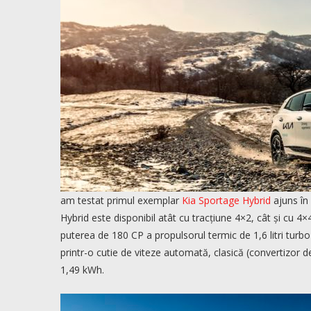
am testat primul exemplar
Kia Sportage Hybrid
ajuns în
Hybrid este disponibil atât cu tracțiune 4×2, cât și cu 
puterea de 180 CP a propulsorul termic de 1,6 litri turbo 
printr-o cutie de viteze automată, clasică (convertizor de
1,49 kWh.