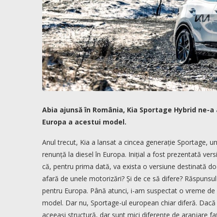
Abia ajunsă în România, Kia Sportage Hybrid ne-a
Europa a acestui model.
Anul trecut, Kia a lansat a cincea generație Sportage, una 
renunță la diesel în Europa. Inițial a fost prezentată v
că, pentru prima dată, va exista o versiune destinată do
afară de unele motorizări? Și de ce să difere? Răspunsul
pentru Europa. Până atunci, i-am suspectat o vreme de g
model. Dar nu, Sportage-ul european chiar diferă. Dacă vă
aceeași structură, dar sunt mici diferențe de aranjare f