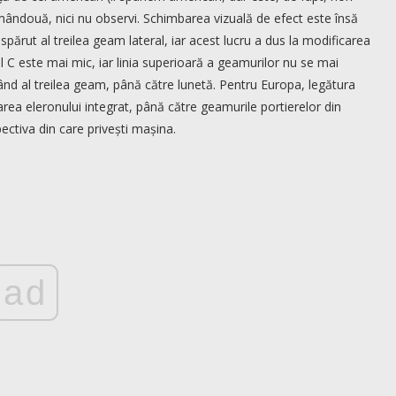
amândouă, nici nu observi. Schimbarea vizuală de efect este însă
spărut al treilea geam lateral, iar acest lucru a dus la modificarea
l C este mai mic, iar linia superioară a geamurilor nu se mai
ând al treilea geam, până către lunetă. Pentru Europa, legătura
rea eleronului integrat, până către geamurile portierelor din
ctiva din care privești mașina.
ad