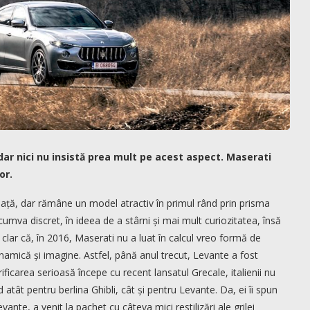
dar nici nu insistă prea mult pe acest aspect. Maserati
or.
iață, dar rămâne un model atractiv în primul rând prin prisma
cumva discret, în ideea de a stârni și mai mult curiozitatea, însă
 clar că, în 2016, Maserati nu a luat în calcul vreo formă de
dinamică și imagine. Astfel, până anul trecut, Levante a fost
ificarea serioasă începe cu recent lansatul Grecale, italienii nu
atât pentru berlina Ghibli, cât și pentru Levante. Da, ei îi spun
ante, a venit la pachet cu câteva mici restilizări ale grilei