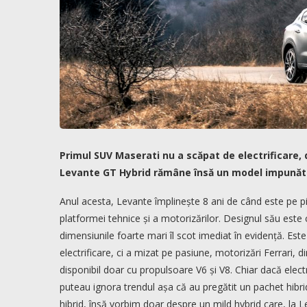
Primul SUV Maserati nu a scăpat de electrificare, 
Levante GT Hybrid rămâne însă un model impunăt
Anul acesta, Levante împlinește 8 ani de când este pe p
platformei tehnice și a motorizărilor. Designul său este 
dimensiunile foarte mari îl scot imediat în evidență. Este
electrificare, ci a mizat pe pasiune, motorizări Ferrari, 
disponibil doar cu propulsoare V6 și V8. Chiar dacă electr
puteau ignora trendul așa că au pregătit un pachet hibrid 
hibrid, însă vorbim doar despre un mild hybrid care, la Lev