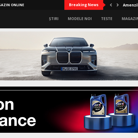
Breaking News
AZIN ONLINE
Amenzil
ȘTIRI
MODELE NOI
TESTE
MAGAZI