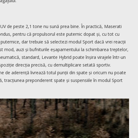
agajului.
SUV de peste 2,1 tone nu sună prea bine. În practică, Maserati
ndus, pentru că propulsorul este puternic dopat și, cu tot cu
 puternice, dar trebuie să selectezi modul Sport dacă vrei reacții
st mod, auzi și bufniturile eșapamentului la schimbarea treptelor,
eumatică, standard, Levante Hybrid poate înșira virajele într-un
poziție direcția precisă, cu demultiplicare setată sportiv.
ne de aderență livrează totul punții din spate și oricum nu poate
tă, tracțiunea preponderent spate și suspensiile în modul Sport