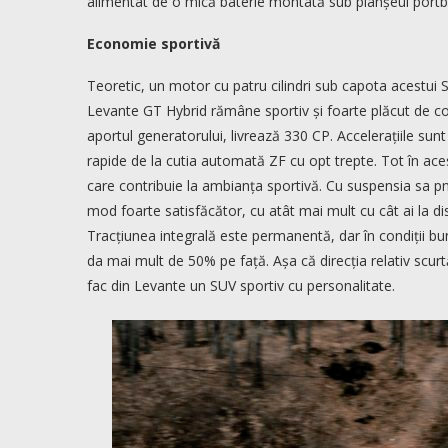
alimentat de o mică baterie montată sub planșeul portb
Economie sportivă
Teoretic, un motor cu patru cilindri sub capota acestui 
Levante GT Hybrid rămâne sportiv și foarte plăcut de co
aportul generatorului, livrează 330 CP. Accelerațiile sunt
rapide de la cutia automată ZF cu opt trepte. Tot în ace
care contribuie la ambianța sportivă. Cu suspensia sa pn
mod foarte satisfăcător, cu atât mai mult cu cât ai la dis
Tracțiunea integrală este permanentă, dar în condiții bu
da mai mult de 50% pe față. Așa că direcția relativ scur
fac din Levante un SUV sportiv cu personalitate.