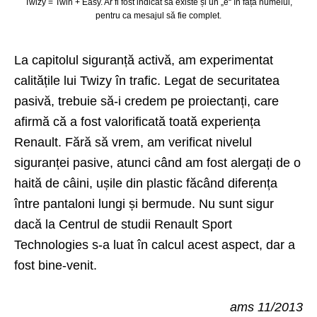
Twizy = Twin + Easy. Ar fi fost indicat să existe și un „e“ în fața numelui,
pentru ca mesajul să fie complet.
La capitolul siguranță activă, am experimentat
calitățile lui Twizy în trafic. Legat de securitatea
pasivă, trebuie să-i credem pe proiectanți, care
afirmă că a fost valorificată toată experiența
Renault. Fără să vrem, am verificat nivelul
siguranței pasive, atunci când am fost alergați de o
haită de câini, ușile din plastic făcând diferența
între pantaloni lungi și bermude. Nu sunt sigur
dacă la Centrul de studii Renault Sport
Technologies s-a luat în calcul acest aspect, dar a
fost bine-venit.
ams 11/2013