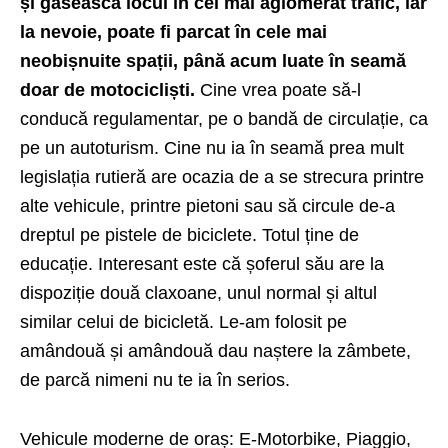
și găsească locul în cel mai aglomerat trafic, iar
la nevoie, poate fi parcat în cele mai
neobișnuite spații, până acum luate în seamă
doar de motocicliști.
Cine vrea poate să-l
conducă regulamentar, pe o bandă de circulație, ca
pe un autoturism. Cine nu ia în seamă prea mult
legislația rutieră are ocazia de a se strecura printre
alte vehicule, printre pietoni sau să circule de-a
dreptul pe pistele de biciclete. Totul ține de
educație. Interesant este că șoferul său are la
dispoziție două claxoane, unul normal și altul
similar celui de bicicletă. Le-am folosit pe
amândouă și amândouă dau naștere la zâmbete,
de parcă nimeni nu te ia în serios.
Vehicule moderne de oraș: E-Motorbike, Piaggio,