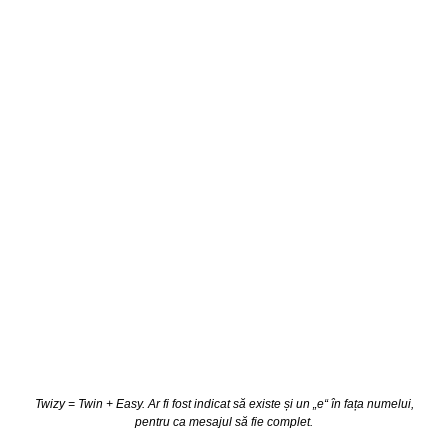
Twizy = Twin + Easy. Ar fi fost indicat să existe și un „e“ în fața numelui,
pentru ca mesajul să fie complet.