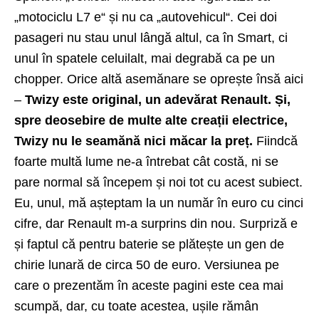
„motociclu L7 e“ și nu ca „autovehicul“. Cei doi
pasageri nu stau unul lângă altul, ca în Smart, ci
unul în spatele celuilalt, mai degrabă ca pe un
chopper. Orice altă asemănare se oprește însă aici
–
Twizy este original, un adevărat Renault. Și,
spre deosebire de multe alte creații electrice,
Twizy nu le seamănă nici măcar la preț.
Fiindcă
foarte multă lume ne-a întrebat cât costă, ni se
pare normal să începem și noi tot cu acest subiect.
Eu, unul, mă așteptam la un număr în euro cu cinci
cifre, dar Renault m-a surprins din nou. Surpriză e
și faptul că pentru baterie se plătește un gen de
chirie lunară de circa 50 de euro. Versiunea pe
care o prezentăm în aceste pagini este cea mai
scumpă, dar, cu toate acestea, ușile rămân