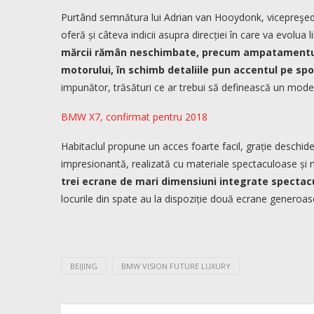
Purtând semnătura lui Adrian van Hooydonk, vicepreşed
oferă și câteva indicii asupra direcției în care va evolua 
mărcii rămân neschimbate, precum ampatamentul 
motorului, în schimb detaliile pun accentul pe spo
impunător, trăsături ce ar trebui să definească un model
BMW X7, confirmat pentru 2018
Habitaclul propune un acces foarte facil, grație deschiderii
impresionantă, realizată cu materiale spectaculoase și 
trei ecrane de mari dimensiuni integrate spectacu
locurile din spate au la dispoziție două ecrane generoa
BEIJING
BMW VISION FUTURE LUXURY