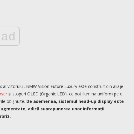
ad
 al viitorului, BMW Vision Future Luxury este construit din aliaje
laser
și stopuri OLED (Organic LED), ce pot ilumina uniform pe o
ile obișnuite.
De asemenea, sistemul head-up display este
ii augmentate, adică suprapunerea unor informații
rbriz.