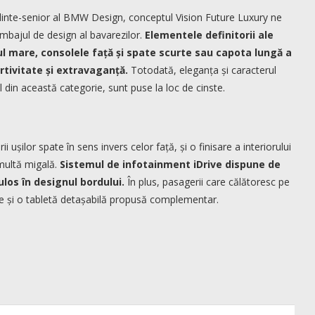
inte-senior al BMW Design, conceptul Vision Future Luxury ne
limbajul de design al bavarezilor.
Elementele definitorii ale
mare, consolele față și spate scurte sau capota lungă a
rtivitate și extravaganță.
Totodată, eleganța și caracterul
 din această categorie, sunt puse la loc de cinste.
 ușilor spate în sens invers celor față, și o finisare a interiorului
multă migală.
Sistemul de infotainment iDrive dispune de
los în designul bordului.
În plus, pasagerii care călătoresc pe
se și o tabletă detașabilă propusă complementar.