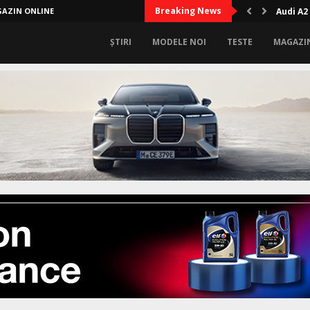
Breaking News
AZIN ONLINE
Audi A2
ȘTIRI
MODELE NOI
TESTE
MAGAZI