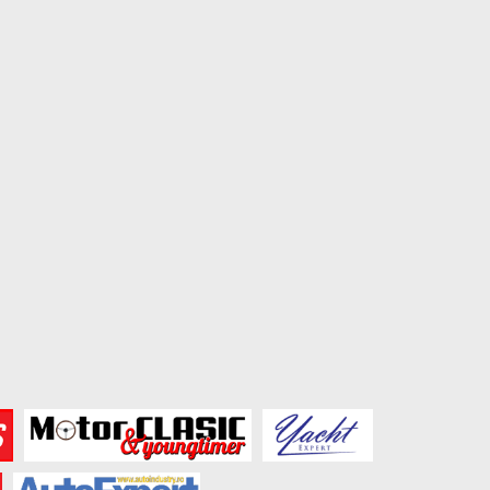
Cum îți pregătești mașina pentru
50 de ani de VW Golf GTI
un drum lung:...
August 2, 2026
August 3, 2026