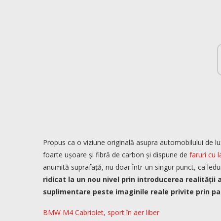
Propus ca o viziune originală asupra automobilului de lux
foarte ușoare și fibră de carbon și dispune de
faruri cu 
anumită suprafață, nu doar într-un singur punct, ca ledur
ridicat la un nou nivel prin introducerea realităț
suplimentare peste imaginile reale privite prin pa
BMW M4 Cabriolet, sport în aer liber