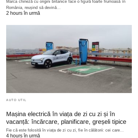
Marca chineză cu origini britanice face o figură foarte frumoasă în
România, reușind să devină…
2 hours în urmă
AUTO UTIL
Mașina electrică în viața de zi cu zi și în
vacanță: încărcare, planificare, greșeli tipice
Fie că este folosită în viața de zi cu zi, fie în călătorii: cei care…
4 hours în urmă