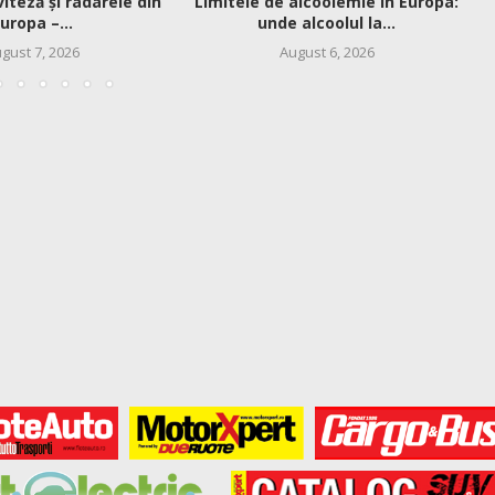
viteză și radarele din
Limitele de alcoolemie în Europa:
uropa –...
unde alcoolul la...
gust 7, 2026
August 6, 2026