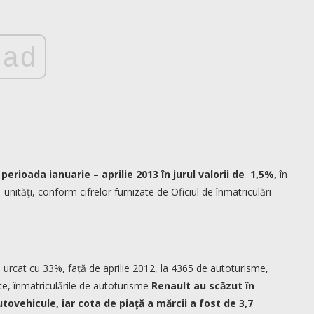
ad
erioada ianuarie – aprilie 2013 în jurul valorii de 1,5%,
în
 unităţi, conform cifrelor furnizate de Oficiul de înmatriculări
u urcat cu 33%, față de aprilie 2012, la 4365 de autoturisme,
te, înmatriculările de autoturisme
Renault au scăzut în
utovehicule, iar cota de piaţă a mărcii a fost de 3,7