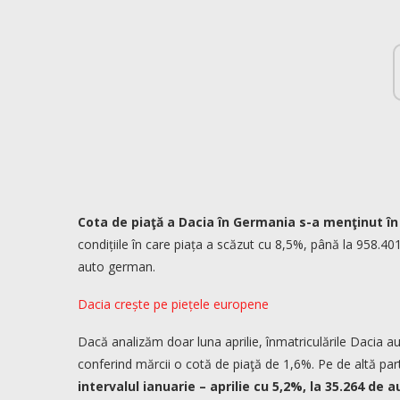
Cota de piaţă a Dacia în Germania s-a menţinut în p
condițiile în care piața a scăzut cu 8,5%, până la 958.401
auto german.
Dacia crește pe piețele europene
Dacă analizăm doar luna aprilie, înmatriculările Dacia a
conferind mărcii o cotă de piaţă de 1,6%. Pe de altă par
intervalul ianuarie – aprilie cu 5,2%, la 35.264 de a