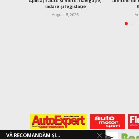
Aplicații auto și moto: navigație,
Limitele de 
radare și legislație
E
August 8, 2026
Au
VĂ RECOMANDĂM ȘI...