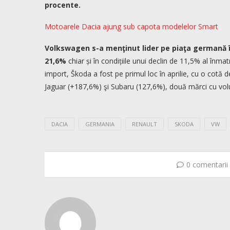
procente.
Motoarele Dacia ajung sub capota modelelor Smart
Volkswagen s-a menţinut lider pe piaţa germană în 
21,6%
chiar și în condițiile unui declin de 11,5% al înma
import, Škoda a fost pe primul loc în aprilie, cu o cotă d
Jaguar (+187,6%) şi Subaru (127,6%), două mărci cu vol
DACIA
GERMANIA
RENAULT
SKODA
VW
0 comentarii