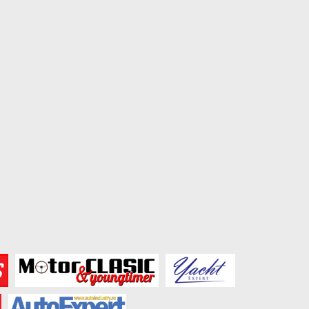
Amenzile primite din străinătate:
Cum îți pregătești mașin
ce se poate întâmpla...
un drum lung:...
August 5, 2026
August 3, 2026