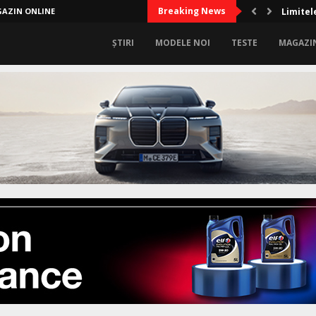
Breaking News
AZIN ONLINE
Limitel
ȘTIRI
MODELE NOI
TESTE
MAGAZI