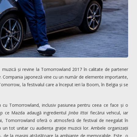
i muzică și revine la Tomorrowland 2017 în calitate de partener
utiv. Compania japoneză vine cu un număr de elemente importante,
orrow, la festivalul care a început ieri la Boom, în Belgia și se
 cu Tomorrowland, inclusiv pasiunea pentru ceea ce face și o
timp ce Mazda adaugă ingredientul
Jinba Ittai
fiecărui vehicul, iar
ui, Tomorrowland oferă o atmosferă de festival de neegalat în
in un tot unitar cu audiența grație muzicii lor. Ambele organizații
tă, de la mașini atrăgătoare la ambianțe de memorabile. Este o