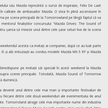
elului său Mazda reprezintă o sursă de inspirație, Felix De Laet
l în calitate de ambasador Mazda. O stea în plină ascensiune în
rma pe scena principală de la Tomorrowland pe lângă faptul că va
i mentorul finaliștilor concursului “Mazda Drives: The Sound of
u șansa să mixeze unul dintre cele șase seturi live de la scena
e weekendul acesta ca invitați ai companiei, după ce au luat parte
 Ei și alți entuziaști au condus modele Mazda MX-5 RF și Mazda
inedispune pe invitații săi speciali în acest weekend la Mazda
 asupra scenei principale. Totodată, Mazda Sound of Tomorrow
nă duminică.
devenit unul dintre cele mai mari și importante festivaluri de
tru fiecare dintre cele două weekenduri ale evenimentului de anul
nute. Tomorroland atrage cele mai importante nume din industria