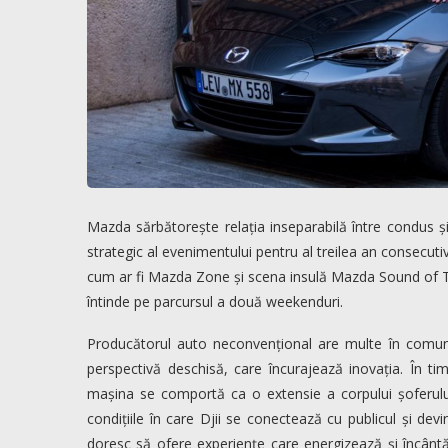
Mazda sărbătorește relația inseparabilă între condus ș
strategic al evenimentului pentru al treilea an consec
cum ar fi Mazda Zone și scena insulă Mazda Sound of Tom
întinde pe parcursul a două weekenduri.
Producătorul auto neconvențional are multe în comun
perspectivă deschisă, care încurajează inovația. În 
mașina se comportă ca o extensie a corpului șoferul
condițiile în care Djii se conectează cu publicul și dev
doresc să ofere experiențe care energizează și încân