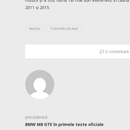
muzicii și a fost numit cel mai bun eveniment în cadrul
2011 și 2015.
MAZDA
TOMORROWLAND
0 comentarii
precedentul
BMW M8 GTE în primele teste oficiale