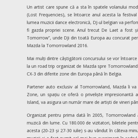
Un artist care spune că a sta în spatele volanului mod
(Lost Frequencies), se întoarce anul acesta la festiva
lumea muzicii dance electronică, DJ-ul belgian va perfo
fi gazda propriei scene. Anul trecut De Laet a fost ș
Tomorrow”, unde DJi din toată Europa au concurat pentr
Mazda la Tomorrowland 2016.
Mai mulți dintre câștigătorii concursului se vor întoarc
la un road trip organizat de Mazda spre Tomorrowland.
CX-3 din diferite zone din Europa până în Belgia.
Partener auto exclusiv al Tomorrowland, Mazda îi va b
Zone, un spațiu ce oferă o priveliște impresionantă
Island, va asigura un număr mare de artiști de vineri pâ
Organizat pentru prima dată în 2005, Tomorrowland a 
muzică din lume. Cu 180.000 de vizitatori, biletele pen
acesta (20-23 și 27-30 iulie) s-au vândut în câteva mi