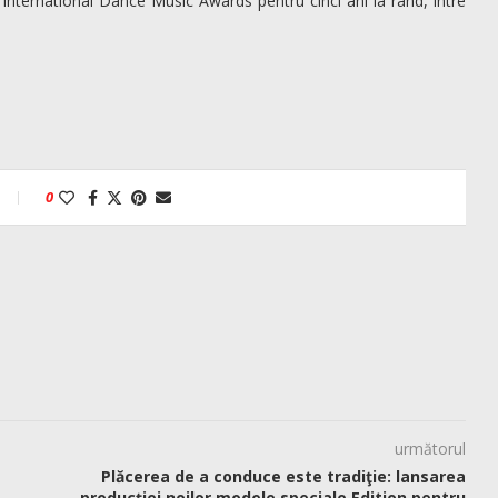
 International Dance Music Awards pentru cinci ani la rând, între
0
următorul
Plăcerea de a conduce este tradiţie: lansarea
producţiei noilor modele speciale Edition pentru