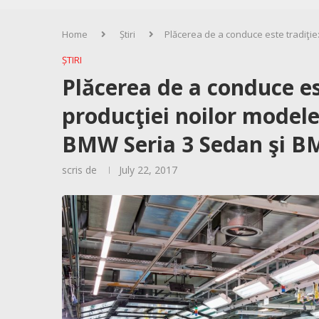
Home
Știri
Plăcerea de a conduce este tradiţie
ȘTIRI
Plăcerea de a conduce es
producţiei noilor modele
BMW Seria 3 Sedan şi B
scris de
July 22, 2017