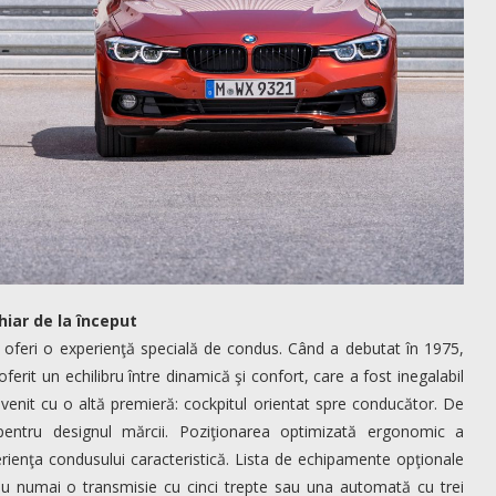
hiar de la început
 oferi o experienţă specială de condus. Când a debutat în 1975,
ferit un echilibru între dinamică şi confort, care a fost inegalabil
enit cu o altă premieră: cockpitul orientat spre conducător. De
ntru designul mărcii. Poziţionarea optimizată ergonomic a
erienţa condusului caracteristică. Lista de echipamente opţionale
nu numai o transmisie cu cinci trepte sau una automată cu trei