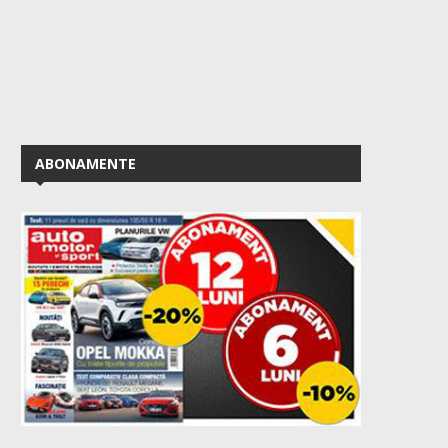
ABONAMENTE
Cum îți pregătești mașina pentru
50 de ani de VW Golf GTI
un drum lung:...
August 2, 2026
August 3, 2026