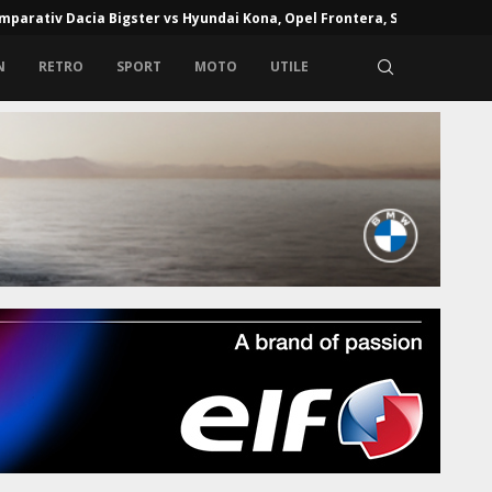
e de alcoolemie în Europa: unde alcoolul la volan poate...
N
RETRO
SPORT
MOTO
UTILE