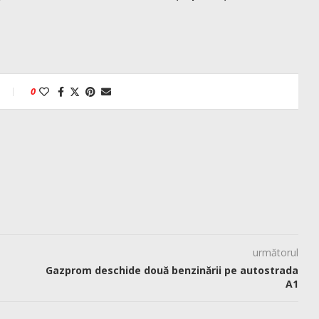
0
următorul
Gazprom deschide două benzinării pe autostrada
A1