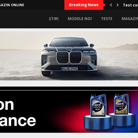
Breaking News
AZIN ONLINE
Limitel
ȘTIRI
MODELE NOI
TESTE
MAGAZI