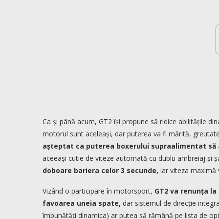
Ca și până acum, GT2 își propune să ridice abilitățile di
motorul sunt aceleași, dar puterea va fi mărită, greutatea
așteptat ca puterea boxerului supraalimentat să 
aceeași cutie de viteze automată cu dublu ambreiaj și șa
doboare bariera celor 3 secunde,
iar viteza maximă 
Vizând o participare în motorsport,
GT2 va renunța la 
favoarea uneia spate,
dar sistemul de direcție integr
îmbunătăți dinamica) ar putea să rămână pe lista de o