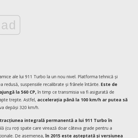
ad
namice ale lui 911 Turbo la un nou nivel. Platforma tehnică și
 redusă, suspensiile recalibrate și frânele întărite.
Este de
ajungă la 560 CP,
în timp ce transmisia va fi asigurată de
pte trepte. Astfel,
accelerația până la 100 km/h ar putea să
va depăși 320 km/h.
tracțiunea integrală permanentă a lui 911 Turbo în
ală (cu roți spate care virează doar câteva grade pentru a
pționale. De asemenea,
în 2015 este așteptată și versiunea