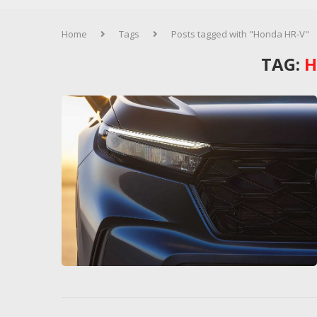
Home
Tags
Posts tagged with "Honda HR-V"
TAG:
H