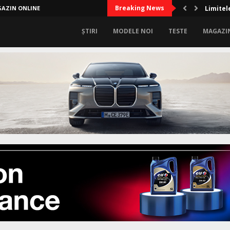
Breaking News
AZIN ONLINE
Limitel
ȘTIRI
MODELE NOI
TESTE
MAGAZI