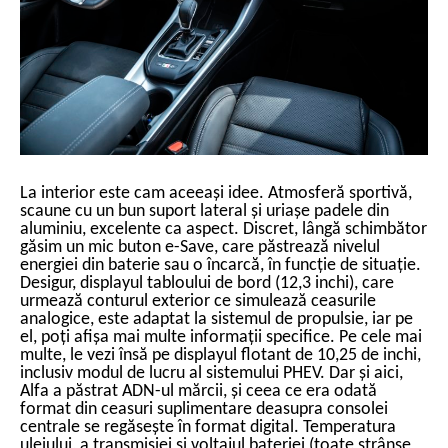
La interior este cam aceeași idee. Atmosferă sportivă,
scaune cu un bun suport lateral și uriașe padele din
aluminiu, excelente ca aspect. Discret, lângă schimbător
găsim un mic buton e-Save, care păstrează nivelul
energiei din baterie sau o încarcă, în funcție de situație.
Desigur, displayul tabloului de bord (12,3 inchi), care
urmează conturul exterior ce simulează ceasurile
analogice, este adaptat la sistemul de propulsie, iar pe
el, poți afișa mai multe informații specifice. Pe cele mai
multe, le vezi însă pe displayul flotant de 10,25 de inchi,
inclusiv modul de lucru al sistemului PHEV. Dar și aici,
Alfa a păstrat ADN-ul mărcii, și ceea ce era odată
format din ceasuri suplimentare deasupra consolei
centrale se regăsește în format digital. Temperatura
uleiului, a transmisiei și voltajul bateriei (toate strânse