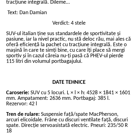
tracțiune integrală. Dileme…
Text: Dan Damian
Verdict: 4 stele
SUV-ul italian ține sus standardele de sportivitate și
pasiune, iar la nivel practic, nu stă deloc rău, mai ales că
oferă eficiență la pachet cu tracțiune integrală. Este o
mașină în care te simți bine, cu care îți place să mergi
sportiv și în cazul căreia nu-ți pasă că PHEV-ul pierde
115 litri din volumul portbagajului.
DATE TEHNICE
Caroserie:
SUV cu 5 locuri. L × l × h: 4528 × 1841 × 1601
mm. Ampatament: 2636 mm. Portbagaj: 385 l.
Rezervor: 42 l
Tren de rulare:
Suspensie față/spate MacPherson,
arcuri elicoidale. Frâne cu discuri ventilate față, discuri
spate. Direcție servoasistată electric. Pneuri: 235/50 R
18