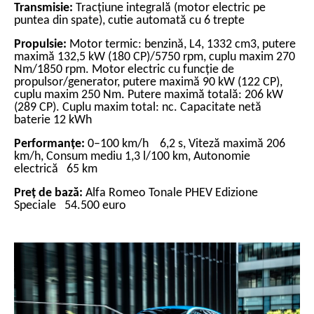
Transmisie:
Tracțiune integrală (motor electric pe
puntea din spate), cutie automată cu 6 trepte
Propulsie:
Motor termic: benzină, L4, 1332 cm3, putere
maximă 132,5 kW (180 CP)/5750 rpm, cuplu maxim 270
Nm/1850 rpm. Motor electric cu funcție de
propulsor/generator, putere maximă 90 kW (122 CP),
cuplu maxim 250 Nm. Putere maximă totală: 206 kW
(289 CP). Cuplu maxim total: nc. Capacitate netă
baterie 12 kWh
Performanțe:
0–100 km/h 6,2 s,
Viteză maximă 206
km/h,
Consum mediu 1,3 l/100 km,
Autonomie
electrică 65 km
Preț de bază:
Alfa Romeo Tonale PHEV Edizione
Speciale 54.500 euro