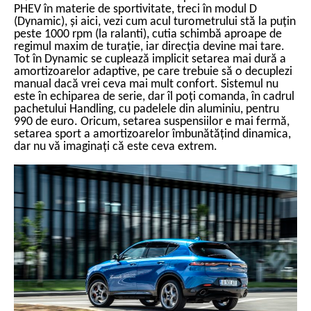
PHEV în materie de sportivitate, treci în modul D
(Dynamic), și aici, vezi cum acul turometrului stă la puțin
peste 1000 rpm (la ralanti), cutia schimbă aproape de
regimul maxim de turație, iar direcția devine mai tare.
Tot în Dynamic se cuplează implicit setarea mai dură a
amortizoarelor adaptive, pe care trebuie să o decuplezi
manual dacă vrei ceva mai mult confort. Sistemul nu
este în echiparea de serie, dar îl poți comanda, în cadrul
pachetului Handling, cu padelele din aluminiu, pentru
990 de euro. Oricum, setarea suspensiilor e mai fermă,
setarea sport a amortizoarelor îmbunătățind dinamica,
dar nu vă imaginați că este ceva extrem.