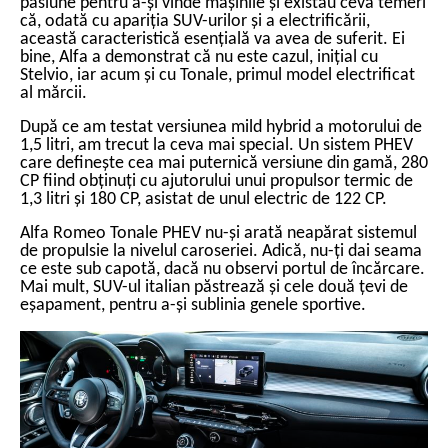
pasiune pentru a-și vinde mașinile și existau ceva temeri
că, odată cu apariția SUV-urilor și a electrificării,
această caracteristică esențială va avea de suferit. Ei
bine, Alfa a demonstrat că nu este cazul, inițial cu
Stelvio, iar acum și cu
Tonale
, primul model electrificat
al mărcii.
După ce am testat versiunea mild hybrid a motorului de
1,5 litri, am trecut la ceva mai special. Un sistem PHEV
care definește cea mai puternică versiune din gamă, 280
CP fiind obținuți cu ajutorului unui propulsor termic de
1,3 litri și 180 CP, asistat de unul electric de 122 CP.
Alfa Romeo Tonale PHEV nu-și arată neapărat sistemul
de propulsie la nivelul caroseriei. Adică, nu-ți dai seama
ce este sub capotă, dacă nu observi portul de încărcare.
Mai mult, SUV-ul italian păstrează și cele două țevi de
eșapament, pentru a-și sublinia genele sportive.