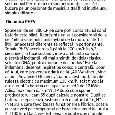
sub meniul Performance) sunt informații care să-l
bucure pe un pasionat de mașini, altfel fiind inutile unui
simplu utilizator.
Dinamică PHEV
Spuneam de cei 280 CP pe care poți conta atunci când
bateria este plină. Reprezintă un salt considerabil de la
cei 160 ai sistemului mild hybrid de la motorul de 1,5
litri. Iar această diferență se reflectă în performanțe.
Tonale PHEV accelerează până la 100 km/h în 6,2
secunde și o face susținut, într-o ambianță sonoră
plăcută și incitantă. Vă mai amintiți de (deja) clasicul
selector DNA, pentru modurile de condus? Este la
îndemână, desenat inspirat pe consola centrală. Doar
că A-ul, care provenea odată de la „All-Weather“, vine
acum „Advanced Efficiency“, iar în acest mod, Tonale
rulează electric cu maximum 135 km/h, atât timp cât
are curent în bateria cu capacitate netă de 12 kWh.
Adică maximum 65 km WLTP după cum spune
producătorul, cam 55 după calculele noastre. După ce
bateria se epuizează, sistemul trece automat în „N“
(Natural), care favorizează funcționarea hibridă, ocazie
cu care vezi pe computerul de bord consumuri în jurul a
4 l/100 km. Dacă vrei tot ceea ce poate oferi Tonale