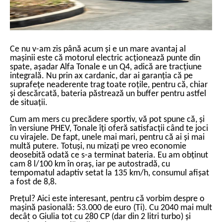
Ce nu v-am zis până acum și e un mare avantaj al
mașinii este că motorul electric acționează punte din
spate, așadar Alfa Tonale e un Q4, adică are tracțiune
integrală. Nu prin ax cardanic, dar ai garanția că pe
suprafețe neaderente trag toate roțile, pentru că, chiar
și descărcată, bateria păstrează un buffer pentru astfel
de situații.
Cum am mers cu precădere sportiv, vă pot spune că, și
în versiune PHEV, Tonale îți oferă satisfacții când te joci
cu virajele. De fapt, unele mai mari, pentru că ai și mai
multă putere. Totuși, nu mizați pe vreo economie
deosebită odată ce s-a terminat bateria. Eu am obținut
cam 8 l/100 km în oraș, iar pe autostradă, cu
tempomatul adaptiv setat la 135 km/h, consumul afișat
a fost de 8,8.
Prețul? Aici este interesant, pentru că vorbim despre o
mașină pasională: 53.000 de euro (Ti). Cu 2040 mai mult
decât o Giulia tot cu 280 CP (dar din 2 litri turbo) și