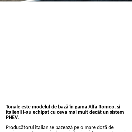
Tonale este modelul de bază în gama Alfa Romeo, și
italienii l-au echipat cu ceva mai mult decât un sistem
PHEV.
Producătorul italian se bazează pe o mare doză de