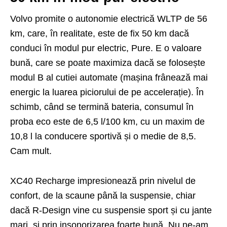
Volvo promite o autonomie electrică WLTP de 56
km, care, în realitate, este de fix 50 km dacă
conduci în modul pur electric, Pure. E o valoare
bună, care se poate maximiza dacă se folosește
modul B al cutiei automate (mașina frânează mai
energic la luarea piciorului de pe accele­rație). În
schimb, când se termină bateria, consumul în
proba eco este de 6,5 l/100 km, cu un maxim de
10,8 l la conducere sportivă și o medie de 8,5.
Cam mult.
XC40 Recharge impresionează prin nivelul de
confort, de la scaune până la suspensie, chiar
dacă R-De­sign vine cu suspensie sport și cu jante
mari, și prin insonorizarea foarte bună. Nu ne-am