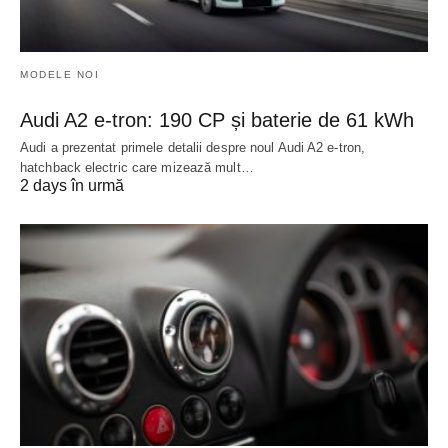
MODELE NOI
Audi A2 e-tron: 190 CP și baterie de 61 kWh
Audi a prezentat primele detalii despre noul Audi A2 e-tron,
hatchback electric care mizează mult…
2 days în urmă