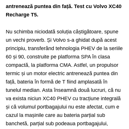
antrenează puntea din față. Test cu Volvo XC40
Recharge T5.
Nu schimba niciodată soluția câștigătoare, spune
un vechi proverb. Și Volvo s-a ghidat după acest
principiu, transferând tehnologia PHEV de la seriile
60 și 90, construite pe platforma SPA în clasa
compactă, la platforma CMA. Astfel, un propulsor
termic și un motor electric antrenează puntea din
față, bateria în formă de T fiind amplasată în
tunelul median. Asta înseamnă două lucruri, că nu
va exista niciun XC40 PHEV cu tracțiune integrală
și că volumul portbagajului nu este afectat, cum e
cazul la mașinile care au bateria parțial sub
banchetă, parțial sub podeaua portbagajului,