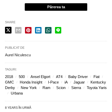
Părerea ta
SHARE
PUBLICAT DE
Aurel Niculescu
TAGURI:
2018
500
Ansel Elgort
AT4
Baby Driver
Fiat
GMC
Honda Insight
I-Pace
iA
Jaguar
Kentucky
Derby
New York
Ram
Scion
Sierra
Toyota Yaris
Urbana
8 YEARS ÎN URMĂ