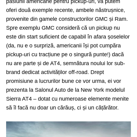
pasiunii americane pentru pickup-uri, vă putem
oferi două exemple recente, ambele năstrușnice,
provenite din gamele constructorilor GMC și Ram.
Spre exemplu GMC consideră că un pickup nu
este din start suficient de capabil în afara șoselelor
(da, nu e o surpriză, americanii își pot cumpăra
pickup-uri cu tracțiune pe o singură punte!) dacă
nu are parte și de AT4, semnătura noului lor sub-
brand dedicat activităților off-road. Drept
promisiune a lucrurilor bune ce vor urma, ei vor
prezenta la Salonul Auto de la New York modelul
Sierra
AT4 – dotat cu numeroase elemente menite
să îl facă nu doar un cărăuș, ci și un cățărător.