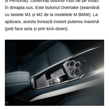
și Personal). Observați butonul roșu de pe volan,
în dreapta-sus. Este butonul Overtake (seamănă
cu tastele M1 și M2 de la modelele M BMW). La
apăsare, acesta livrează instant puterea maximă
(poți face asta și prin kick-down).