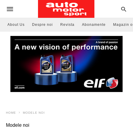
About Us
Despre noi
Revista
Abonamente
Magazin o
HOME
MODELE NOI
Modele noi